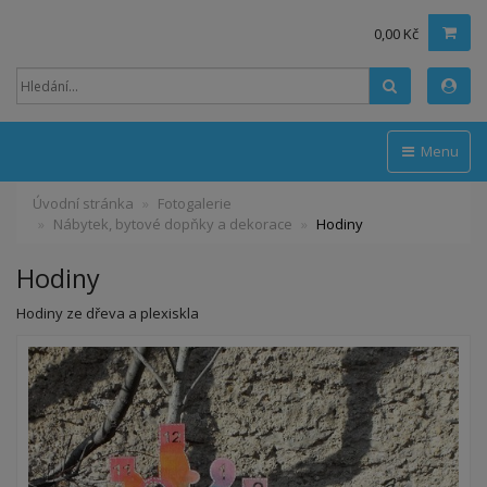
0,00 Kč
Hledat
Menu
Úvodní stránka
Fotogalerie
Nábytek, bytové dopňky a dekorace
Hodiny
Hodiny
Hodiny ze dřeva a plexiskla