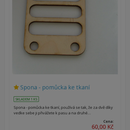
Spona - pomůcka ke tkaní
SKLADEM 1 KS
Spona - pomůcka ke tkaní, používá se tak, že za dvě díky
vedke sebe ji přivážete k pasu a na druhé…
Cena:
60,00 Kč