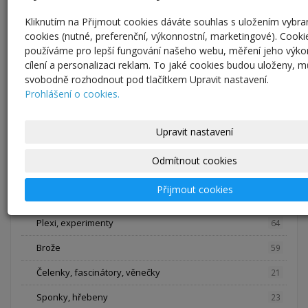
Kliknutím na Přijmout cookies dáváte souhlas s uložením vybr
Nahlédněte...
cookies (nutné, preferenční, výkonnostní, marketingové). Cooki
používáme pro lepší fungování našeho webu, měření jeho výko
cílení a personalizaci reklam. To jaké cookies budou uloženy, 
svobodně rozhodnout pod tlačítkem Upravit nastavení.
Prohlášení o cookies.
E-shop
Šperky, módní a svatební doplňky
306
Upravit nastavení
Náhrdelníky
50
Odmítnout cookies
Náramky
6
Přijmout cookies
Náušnice
29
Plexi, experimenty
64
Brože
59
Čelenky, fascinátory, věnečky
21
Sponky, hřebeny
23