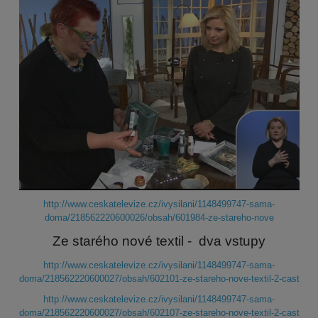
http://www.ceskatelevize.cz/ivysilani/1148499747-sama-
doma/218562220600026/obsah/601984-ze-stareho-nove
Ze starého nové textil - dva vstupy
http://www.ceskatelevize.cz/ivysilani/1148499747-sama-
doma/218562220600027/obsah/602101-ze-stareho-nove-textil-2-cast
http://www.ceskatelevize.cz/ivysilani/1148499747-sama-
doma/218562220600027/obsah/602107-ze-stareho-nove-textil-2-cast