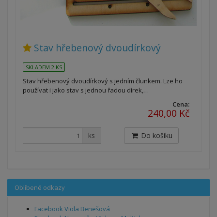
Stav hřebenový dvoudírkový
SKLADEM 2 KS
Stav hřebenový dvoudírkový s jedním člunkem. Lze ho
používat i jako stav s jednou řadou dírek,…
Cena:
240,00 Kč
ks
Do košíku
Oblíbené odkazy
Facebook Viola Benešová