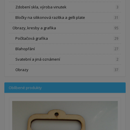
Zdobení skla, výroba vinutek
3
Bločky na silikonová razítka a gelli plate
31
Obrazy, kresby a grafika
95
Počítačová grafika
29
Blahopřání
27
Svatební a jiná oznámení
2
Obrazy
37
Oblíbené produkty