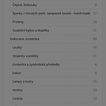
Čepice, klobouky
0
Šperky z Vinutých perlí - lampwork beads - hand made
17
Prsteny
26
Svatební kytice a doplňky
11
Dekorace, esoterika
89
Loutky
15
Stojánky a poličky
11
Esoterika a symbolické předměty
6
Dekor
9
Lampy a lustry
15
Hodiny
20
Cedule
12