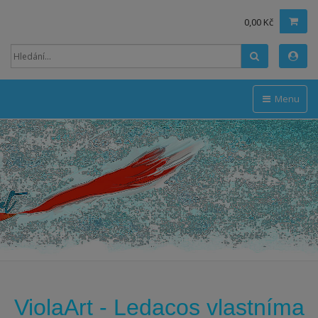
0,00 Kč
Hledat
Menu
ViolaArt -
Ledacos vlastníma