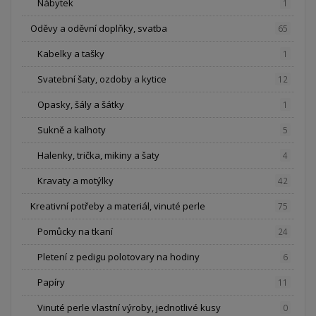
Nábytek
1
Oděvy a oděvní doplňky, svatba
65
Kabelky a tašky
1
Svatební šaty, ozdoby a kytice
12
Opasky, šály a šátky
1
Sukně a kalhoty
5
Halenky, trička, mikiny a šaty
4
Kravaty a motýlky
42
Kreativní potřeby a materiál, vinuté perle
75
Pomůcky na tkaní
24
Pletení z pedigu polotovary na hodiny
6
Papíry
11
Vinuté perle vlastní výroby, jednotlivé kusy
0