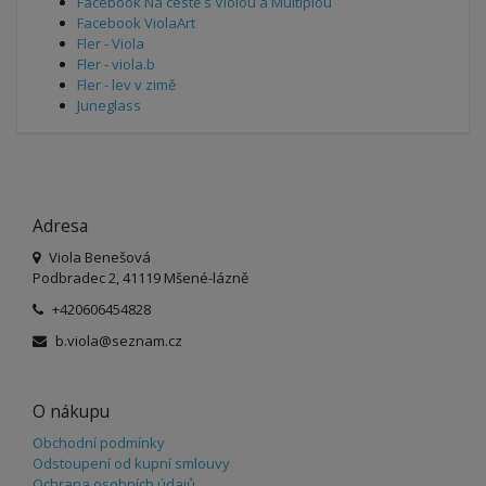
Facebook Na cestě s Violou a Multiplou
Facebook ViolaArt
Fler - Viola
Fler - viola.b
Fler - lev v zimě
Juneglass
Adresa
Viola Benešová
Podbradec 2, 41119 Mšené-lázně
+420606454828
b.viola@seznam.cz
O nákupu
Obchodní podmínky
Odstoupení od kupní smlouvy
Ochrana osobních údajů