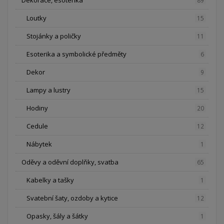
Dekorace, esoterika
89
Loutky
15
Stojánky a poličky
11
Esoterika a symbolické předměty
6
Dekor
9
Lampy a lustry
15
Hodiny
20
Cedule
12
Nábytek
1
Oděvy a oděvní doplňky, svatba
65
Kabelky a tašky
1
Svatební šaty, ozdoby a kytice
12
Opasky, šály a šátky
1