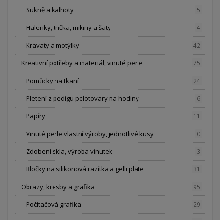
Sukně a kalhoty
5
Halenky, trička, mikiny a šaty
4
Kravaty a motýlky
42
Kreativní potřeby a materiál, vinuté perle
75
Pomůcky na tkaní
24
Pletení z pedigu polotovary na hodiny
6
Papíry
11
Vinuté perle vlastní výroby, jednotlivé kusy
0
Zdobení skla, výroba vinutek
3
Bločky na silikonová razítka a gelli plate
31
Obrazy, kresby a grafika
95
Počítačová grafika
29