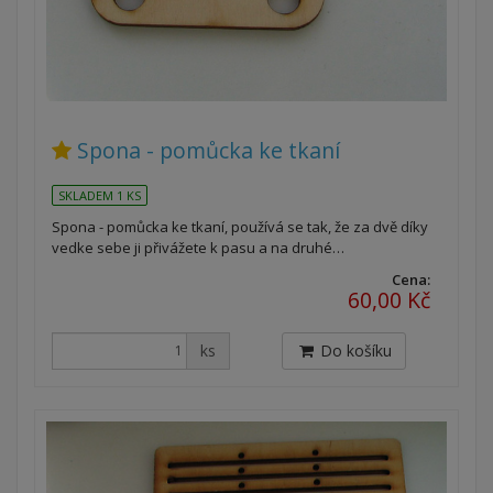
Spona - pomůcka ke tkaní
SKLADEM 1 KS
Spona - pomůcka ke tkaní, používá se tak, že za dvě díky
vedke sebe ji přivážete k pasu a na druhé…
Cena:
60,00 Kč
ks
Do košíku