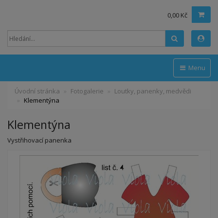
0,00 Kč
Hledat
Menu
Úvodní stránka
Fotogalerie
Loutky, panenky, medvědi
Klementýna
Klementýna
Vystřihovací panenka