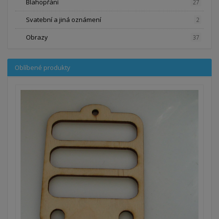
Blahopřání
27
Svatební a jiná oznámení
2
Obrazy
37
Oblíbené produkty