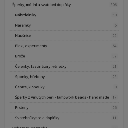
Šperky, módní a svatební doplňky
306
Náhrdelníky
50
Náramky
6
Náušnice
29
Plexi, experimenty
64
Brože
59
Čelenky, fascinátory, věnečky
21
Sponky, hřebeny
23
Čepice, klobouky
0
Šperky z Vinutých perlí - lampwork beads - hand made
17
Prsteny
26
Svatební kytice a doplňky
11