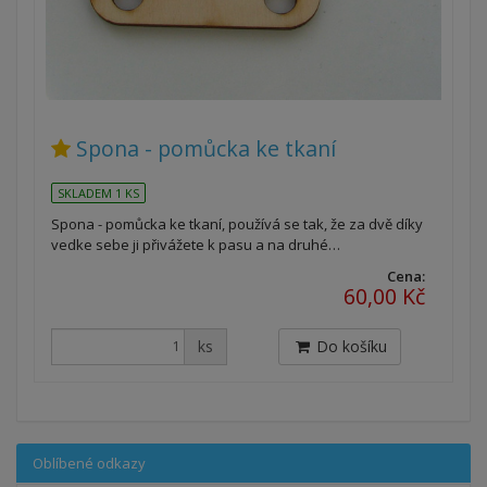
Spona - pomůcka ke tkaní
SKLADEM 1 KS
Spona - pomůcka ke tkaní, používá se tak, že za dvě díky
vedke sebe ji přivážete k pasu a na druhé…
Cena:
60,00 Kč
ks
Do košíku
Oblíbené odkazy