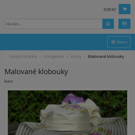
0,00 Kč
Hledat
Menu
Úvodní stránka
Fotogalerie
Kurzy
Malované klobouky
Malované klobouky
kurz