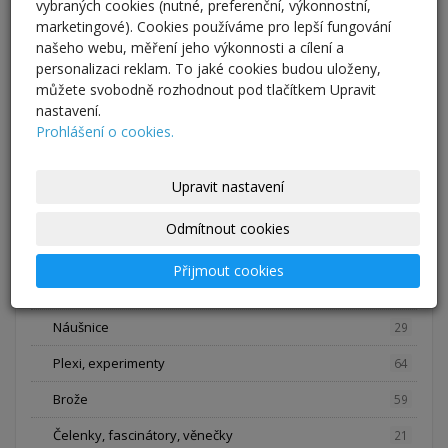
vybraných cookies (nutné, preferenční, výkonnostní,
marketingové). Cookies používáme pro lepší fungování
našeho webu, měření jeho výkonnosti a cílení a
personalizaci reklam. To jaké cookies budou uloženy,
můžete svobodně rozhodnout pod tlačítkem Upravit
nastavení.
« zpět
Prohlášení o cookies.
E-shop
Upravit nastavení
Šperky, módní a svatební doplňky
306
Odmítnout cookies
Náhrdelníky
50
Přijmout cookies
Náramky
6
Náušnice
29
Plexi, experimenty
64
Brože
59
Čelenky, fascinátory, věnečky
21