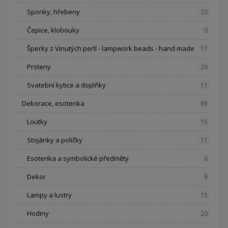
Sponky, hřebeny
23
Čepice, klobouky
0
Šperky z Vinutých perlí - lampwork beads - hand made
17
Prsteny
26
Svatební kytice a doplňky
11
Dekorace, esoterika
89
Loutky
15
Stojánky a poličky
11
Esoterika a symbolické předměty
6
Dekor
9
Lampy a lustry
15
Hodiny
20