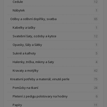
Cedule
12
Nábytek
1
Oděvy a oděvní doplňky, svatba
65
Kabelky a tašky
1
Svatební šaty, ozdoby a kytice
12
Opasky, šály a šátky
1
Sukně a kalhoty
5
Halenky, trička, mikiny a šaty
4
Kravaty a motýlky
42
Kreativní potřeby a materiál, vinuté perle
75
Pomůcky na tkaní
24
Pletení z pedigu polotovary na hodiny
6
Papíry
11