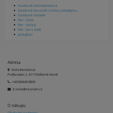
Facebook Viola Benešová
Facebook Na cestě s Violou a Multiplou
Facebook ViolaArt
Fler - Viola
Fler - viola.b
Fler - lev v zimě
Juneglass
Adresa
Viola Benešová
Podbradec 2, 41119 Mšené-lázně
+420606454828
b.viola@seznam.cz
O nákupu
Obchodní podmínky