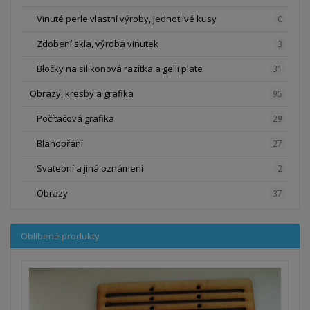
Vinuté perle vlastní výroby, jednotlivé kusy
0
Zdobení skla, výroba vinutek
3
Bločky na silikonová razítka a gelli plate
31
Obrazy, kresby a grafika
95
Počítačová grafika
29
Blahopřání
27
Svatební a jiná oznámení
2
Obrazy
37
Oblíbené produkty