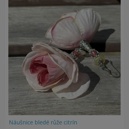
Náušnice bledé růže citrín