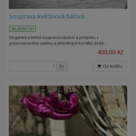
Souprava květinová fialová
SKLADEM 1 KS
Elegantní a lehká souprava náušnic a prstýnku z
polyesterového saténu a skleněných korálků dodá…
400,00 Kč
ks
Do košíku