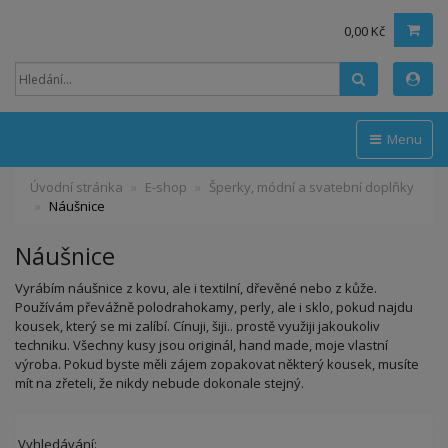
0,00 Kč
Hledat
Menu
Úvodní stránka
E-shop
Šperky, módní a svatební doplňky
Náušnice
Náušnice
Vyrábím náušnice z kovu, ale i textilní, dřevěné nebo z kůže.
Používám převážně polodrahokamy, perly, ale i sklo, pokud najdu
kousek, který se mi zalíbí. Cínuji, šiji.. prostě využiji jakoukoliv
techniku. Všechny kusy jsou originál, hand made, moje vlastní
výroba. Pokud byste měli zájem zopakovat některý kousek, musíte
mít na zřeteli, že nikdy nebude dokonale stejný.
Vyhledávání: