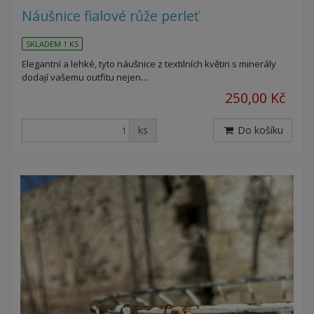
Náušnice fialové růže perleť
SKLADEM 1 KS
Elegantní a lehké, tyto náušnice z textilních květin s minerály
dodají vašemu outfitu nejen…
250,00 Kč
ks
Do košíku