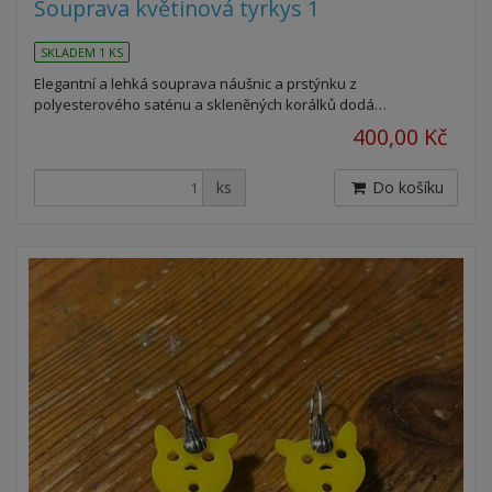
Souprava květinová tyrkys 1
SKLADEM 1 KS
Elegantní a lehká souprava náušnic a prstýnku z
polyesterového saténu a skleněných korálků dodá…
400,00 Kč
ks
Do košíku