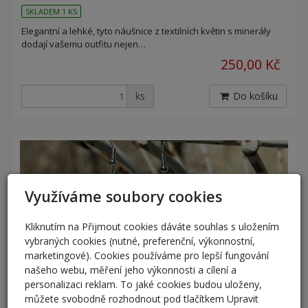
SKLADEM 1 KS
Elegantní a lehké, tyto náušnice z textilních květin s minerály
dodají vašemu outfitu nejen…
250,00 Kč
ks
Do košíku
Využíváme soubory cookies
Kliknutím na Přijmout cookies dáváte souhlas s uložením
vybraných cookies (nutné, preferenční, výkonnostní,
marketingové). Cookies používáme pro lepší fungování
našeho webu, měření jeho výkonnosti a cílení a
personalizaci reklam. To jaké cookies budou uloženy,
můžete svobodně rozhodnout pod tlačítkem Upravit