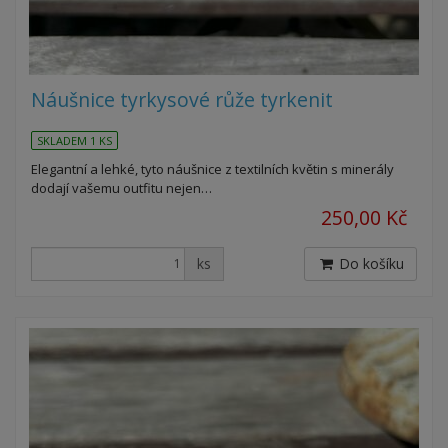
Náušnice tyrkysové růže tyrkenit
SKLADEM 1 KS
Elegantní a lehké, tyto náušnice z textilních květin s minerály
dodají vašemu outfitu nejen…
250,00 Kč
ks
Do košíku