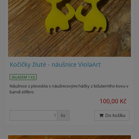
Kočičky žluté - náušnice ViolaArt
SKLADEM 1 KS
Náušnice z plexiskla s náušnicovými háčky z bižuterního kovu v
barvě stříbro
100,00 Kč
ks
Do košíku