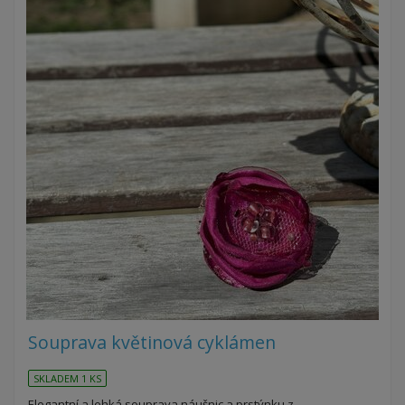
Souprava květinová cyklámen
SKLADEM 1 KS
Elegantní a lehká souprava náušnic a prstýnku z