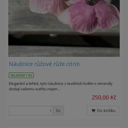
Náušnice růžové růže citrín
SKLADEM 1 KS
Elegantní a lehké, tyto náušnice z textilních květin s minerály
dodají vašemu outfitu nejen…
250,00 Kč
ks
Do košíku