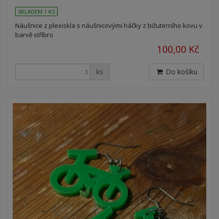
SKLADEM 1 KS
Náušnice z plexiskla s náušnicovými háčky z bižuterního kovu v
barvě stříbro
100,00 Kč
ks
Do košíku