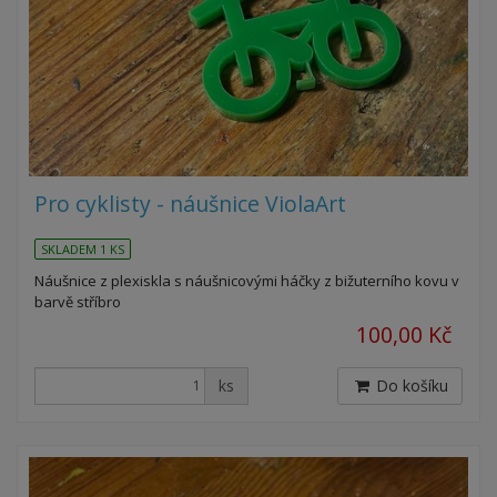
Pro cyklisty - náušnice ViolaArt
SKLADEM 1 KS
Náušnice z plexiskla s náušnicovými háčky z bižuterního kovu v
barvě stříbro
100,00 Kč
ks
Do košíku