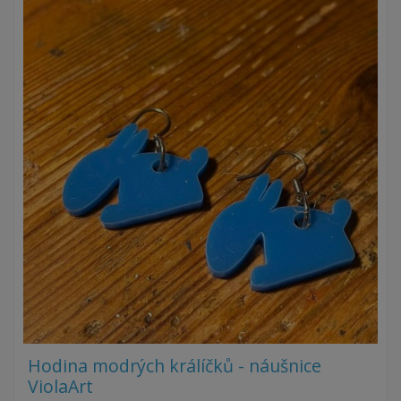
Hodina modrých králíčků - náušnice
ViolaArt