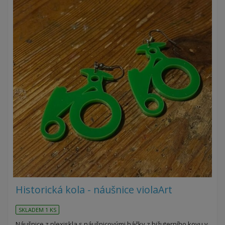
Historická kola - náušnice violaArt
SKLADEM 1 KS
Náušnice z plexiskla s náušnicovými háčky z bižuterního kovu v