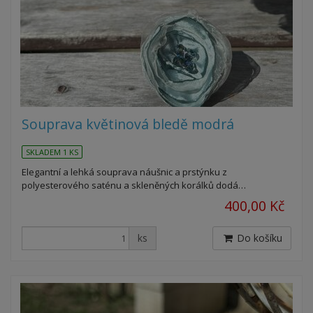
Souprava květinová bledě modrá
SKLADEM 1 KS
Elegantní a lehká souprava náušnic a prstýnku z
polyesterového saténu a skleněných korálků dodá…
400,00 Kč
ks
Do košíku