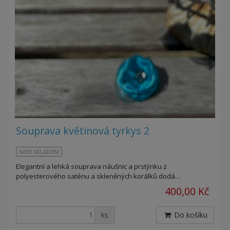
Souprava květinová tyrkys 2
NENÍ SKLADEM
Elegantní a lehká souprava náušnic a prstýnku z
polyesterového saténu a skleněných korálků dodá…
400,00 Kč
ks
Do košíku