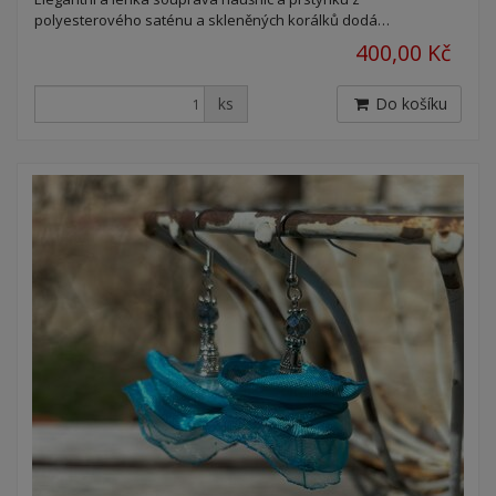
polyesterového saténu a skleněných korálků dodá…
400,00 Kč
ks
Do košíku