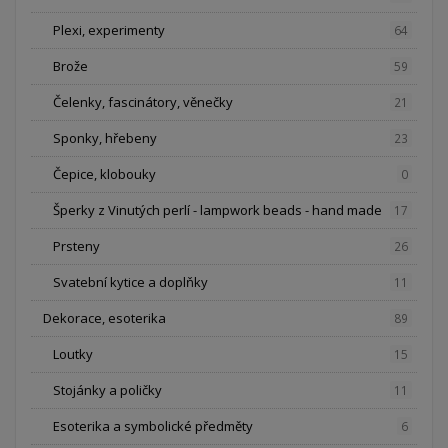
Plexi, experimenty
64
Brože
59
Čelenky, fascinátory, věnečky
21
Sponky, hřebeny
23
Čepice, klobouky
0
Šperky z Vinutých perlí - lampwork beads - hand made
17
Prsteny
26
Svatební kytice a doplňky
11
Dekorace, esoterika
89
Loutky
15
Stojánky a poličky
11
Esoterika a symbolické předměty
6