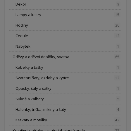
Dekor
9
Lampy a lustry
15
Hodiny
20
Cedule
12
Nábytek
1
Oděvy a oděvní doplňky, svatba
65
Kabelky a tašky
1
Svatební šaty, ozdoby a kytice
12
Opasky, šály a šátky
1
Sukně a kalhoty
5
Halenky, trička, mikiny a šaty
4
Kravaty a motýlky
42
Kreativní potřeby a materiál, vinuté perle
75