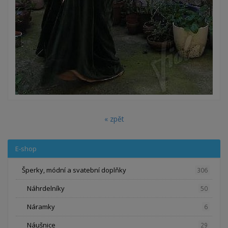
« zpět
E-shop
Šperky, módní a svatební doplňky
306
Náhrdelníky
50
Náramky
6
Náušnice
29