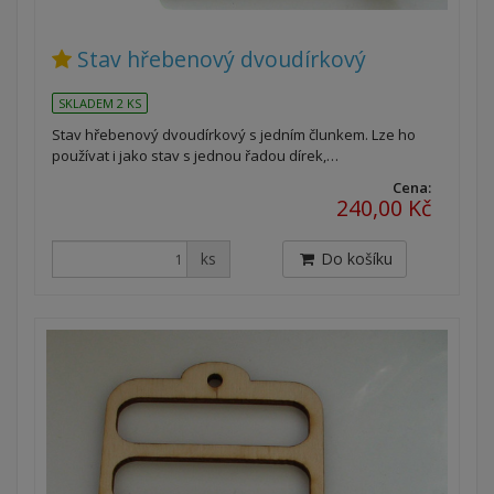
Stav hřebenový dvoudírkový
SKLADEM 2 KS
Stav hřebenový dvoudírkový s jedním člunkem. Lze ho
používat i jako stav s jednou řadou dírek,…
Cena:
240,00 Kč
ks
Do košíku