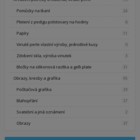
Pomůcky na tkaní
24
Pletení z pedigu polotovary na hodiny
6
Papíry
11
Vinuté perle vlastní výroby, jednotlivé kusy
0
Zdobení skla, výroba vinutek
3
Bločky na silikonová razítka a gelli plate
31
Obrazy, kresby a grafika
95
Počítačová grafika
29
Blahopřání
27
Svatební a jiná oznámení
2
Obrazy
37