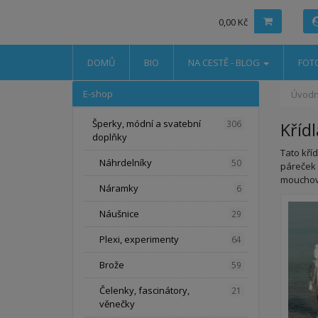
0,00 Kč
DOMŮ
BIO
NA CESTĚ - BLOG
FOT
E-shop
Úvodn
Šperky, módní a svatební
306
Kříd
doplňky
Tato kří
Náhrdelníky
50
páreček 
mouchová 
Náramky
6
Náušnice
29
Plexi, experimenty
64
Brože
59
Čelenky, fascinátory,
21
věnečky