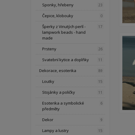
Sponky, hřebeny
23
Čepice, klobouky
0
Šperky z Vinutých perlí -
17
lampwork beads - hand
made
Prsteny
26
Svatební kytice a doplňky
11
Dekorace, esoterika
89
Loutky
15
Stojánky a poličky
11
Esoterika a symbolické
6
předměty
Dekor
9
Lampy a lustry
15