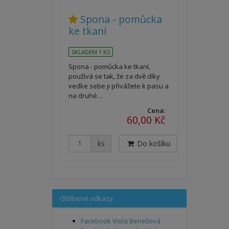
Spona - pomůcka
ke tkaní
SKLADEM 1 KS
Spona - pomůcka ke tkaní,
používá se tak, že za dvě díky
vedke sebe ji přivážete k pasu a
na druhé…
Cena:
60,00 Kč
ks
Do košíku
Oblíbené odkazy
Facebook Viola Benešová