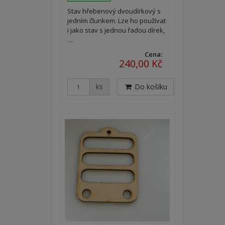
Stav hřebenový dvoudírkový s
jedním člunkem. Lze ho používat
i jako stav s jednou řadou dírek,
…
Cena:
240,00 Kč
ks
Do košíku