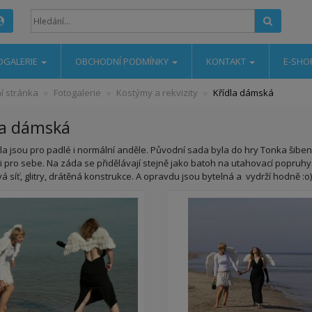
Hledat
OGALERIE
OBCHODNÍ PODMÍNKY
KONTAKT
E-SHO
í stránka
Fotogalerie
Kostýmy a rekvizity
Křídla dámská
la dámská
dla jsou pro padlé i normální anděle. Původní sada byla do hry Tonka šibeni
i pro sebe. Na záda se přidělávají stejně jako batoh na utahovací popruhy. 
síť, glitry, drátěná konstrukce. A opravdu jsou bytelná a vydrží hodně :o))