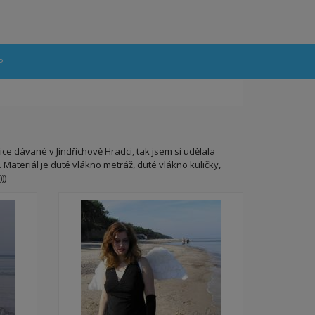
P
ce dávané v Jindřichově Hradci, tak jsem si udělala
Materiál je duté vlákno metráž, duté vlákno kuličky,
))