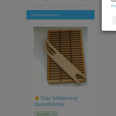
sv
Pr
Oblíbené produkty
Stav hřebenový
dvoudírkový
SKLADEM 2 KS