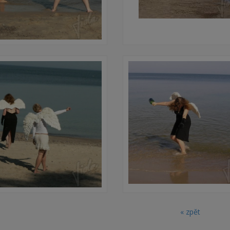
« zpět