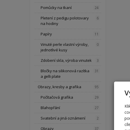
Pomůcky na tkaní
24
Pletení z pedigu polotovary
6
na hodiny
Papíry
11
Vinuté perle vlastní výroby,
0
jednotlivé kusy
Zdobení skla, výroba vinutek
3
Bločky na silikonová razítka
31
a gelli plate
Obrazy, kresby a grafika
95
V
Počítačová grafika
29
Kl
Blahopřání
27
co
po
Svatební a jiná oznámení
2
cí
Obrazy
37