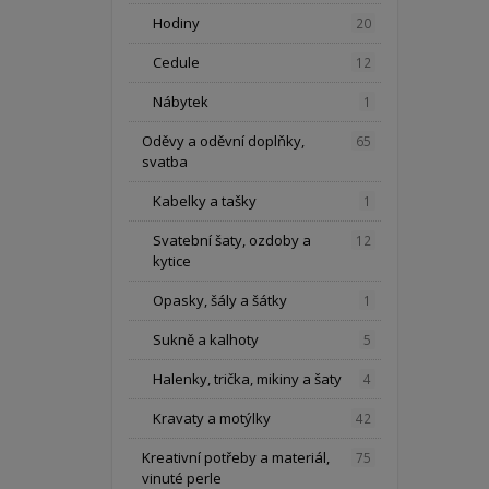
Hodiny
20
Cedule
12
Nábytek
1
Oděvy a oděvní doplňky,
65
svatba
Kabelky a tašky
1
Svatební šaty, ozdoby a
12
kytice
Opasky, šály a šátky
1
Sukně a kalhoty
5
Halenky, trička, mikiny a šaty
4
Kravaty a motýlky
42
Kreativní potřeby a materiál,
75
vinuté perle