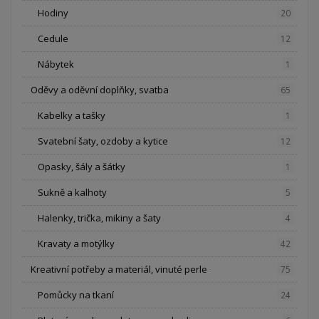
Hodiny
20
Cedule
12
Nábytek
1
Oděvy a oděvní doplňky, svatba
65
Kabelky a tašky
1
Svatební šaty, ozdoby a kytice
12
Opasky, šály a šátky
1
Sukně a kalhoty
5
Halenky, trička, mikiny a šaty
4
Kravaty a motýlky
42
Kreativní potřeby a materiál, vinuté perle
75
Pomůcky na tkaní
24