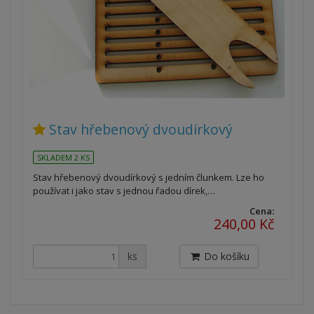
Stav hřebenový dvoudírkový
SKLADEM 2 KS
Stav hřebenový dvoudírkový s jedním člunkem. Lze ho
používat i jako stav s jednou řadou dírek,…
Cena:
240,00 Kč
ks
Do košíku