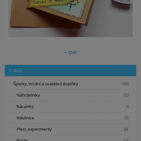
« zpět
E-shop
Šperky, módní a svatební doplňky
306
Náhrdelníky
50
Náramky
6
Náušnice
29
Plexi, experimenty
64
Brože
59