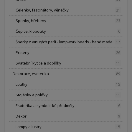
Čelenky, fascinátory, věnečky
21
Sponky, hřebeny
23
Čepice, klobouky
0
Šperky z Vinutých perlí - lampwork beads - hand made
17
Prsteny
26
Svatební kytice a doplňky
11
Dekorace, esoterika
89
Loutky
15
Stojánky a poličky
11
Esoterika a symbolické předměty
6
Dekor
9
Lampy a lustry
15