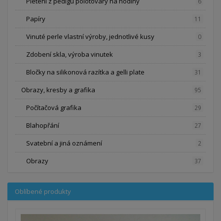
Pletení z pedigu polotovary na hodiny
6
Papíry
11
Vinuté perle vlastní výroby, jednotlivé kusy
0
Zdobení skla, výroba vinutek
3
Bločky na silikonová razítka a gelli plate
31
Obrazy, kresby a grafika
95
Počítačová grafika
29
Blahopřání
27
Svatební a jiná oznámení
2
Obrazy
37
Oblíbené produkty