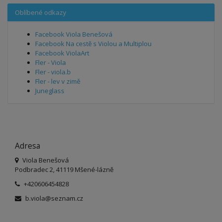
Oblíbené odkazy
Facebook Viola Benešová
Facebook Na cestě s Violou a Multiplou
Facebook ViolaArt
Fler - Viola
Fler - viola.b
Fler - lev v zimě
Juneglass
Adresa
Viola Benešová
Podbradec 2, 41119 Mšené-lázně
+420606454828
b.viola@seznam.cz