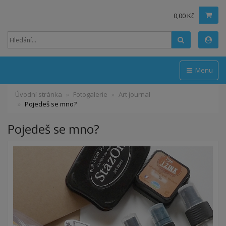
0,00 Kč
Hledat
Menu
Úvodní stránka
Fotogalerie
Art journal
Pojedeš se mno?
Pojedeš se mno?