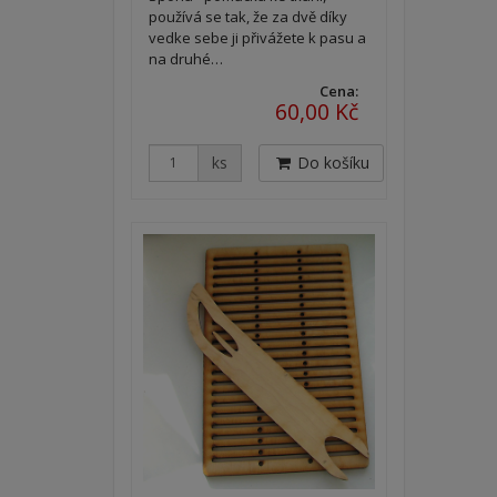
používá se tak, že za dvě díky
vedke sebe ji přivážete k pasu a
na druhé…
Cena:
60,00 Kč
ks
Do košíku