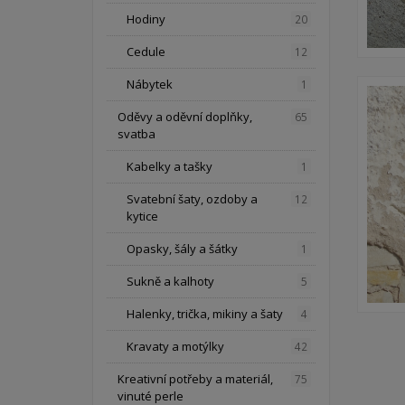
Hodiny
20
Cedule
12
Nábytek
1
Oděvy a oděvní doplňky,
65
svatba
Kabelky a tašky
1
Svatební šaty, ozdoby a
12
kytice
Opasky, šály a šátky
1
Sukně a kalhoty
5
Halenky, trička, mikiny a šaty
4
Kravaty a motýlky
42
Kreativní potřeby a materiál,
75
vinuté perle