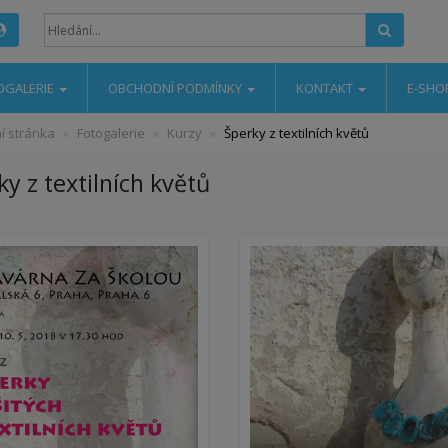
Hledat
OGALERIE
OBCHODNÍ PODMÍNKY
KONTAKT
E-SHO
í stránka
Fotogalerie
Kurzy
Šperky z textilních květů
y z textilních květů