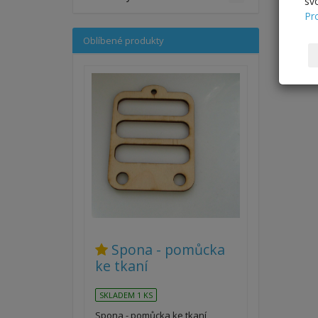
sv
Pr
Oblíbené produkty
Spona - pomůcka
ke tkaní
SKLADEM 1 KS
Spona - pomůcka ke tkaní,