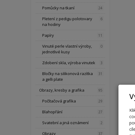
Pomůcky na tkaní
24
Pletení z pedigu polotovary
6
na hodiny
Papíry
11
Vinuté perle vlastní výroby,
0
jednotlivé kusy
Zdobení skla, výroba vinutek
3
Bločky na silikonová razítka
31
a gelli plate
Obrazy, kresby a grafika
95
V
Počítačová grafika
29
Kl
Blahopřání
27
co
po
Svatební a jiná oznámení
2
cí
Obrazy
37