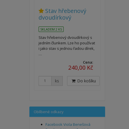
Stav hřebenový
dvoudírkový
SKLADEM 2 KS
Stav hřebenový dvoudírkový s
jedním člunkem. Lze ho používat
i jako stav s jednou řadou dírek,
…
Cena:
240,00 Kč
ks
Do košíku
Oblíbené odkazy
Facebook Viola Benešová