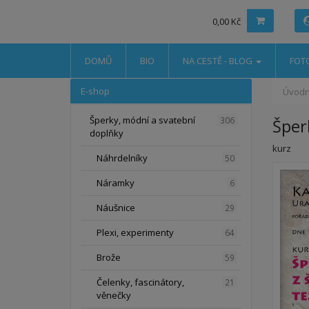
0,00 Kč
DOMŮ
BIO
NA CESTĚ - BLOG
FOT
E-shop
Úvodn
Šperky, módní a svatební
306
Šperk
doplňky
kurz
Náhrdelníky
50
Náramky
6
Náušnice
29
Plexi, experimenty
64
Brože
59
Čelenky, fascinátory,
21
věnečky