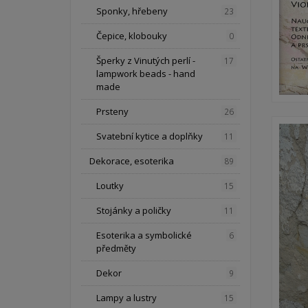
Sponky, hřebeny
23
Čepice, klobouky
0
Šperky z Vinutých perlí -
17
lampwork beads - hand
made
Prsteny
26
Svatební kytice a doplňky
11
Dekorace, esoterika
89
Loutky
15
Stojánky a poličky
11
Esoterika a symbolické
6
předměty
Dekor
9
Lampy a lustry
15