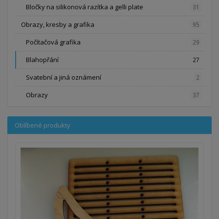
Bločky na silikonová razítka a gelli plate
31
Obrazy, kresby a grafika
95
Počítačová grafika
29
Blahopřání
27
Svatební a jiná oznámení
2
Obrazy
37
Oblíbené produkty