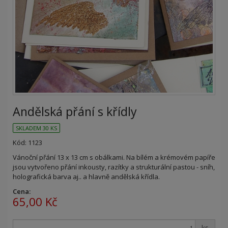
Andělská přání s křídly
SKLADEM 30 KS
Kód: 1123
Vánoční přání 13 x 13 cm s obálkami. Na bílém a krémovém papíře
jsou vytvořeno přání inkousty, razítky a strukturální pastou - sníh,
holografická barva aj.. a hlavně andělská křídla.
Cena:
65,00 Kč
ks