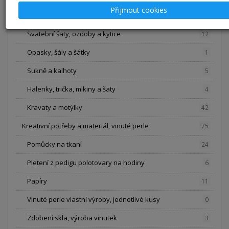
Přijmout cookies
Kabelky a tašky
1
Svatební šaty, ozdoby a kytice
12
Opasky, šály a šátky
1
Sukně a kalhoty
5
Halenky, trička, mikiny a šaty
4
Kravaty a motýlky
42
Kreativní potřeby a materiál, vinuté perle
75
Pomůcky na tkaní
24
Pletení z pedigu polotovary na hodiny
6
Papíry
11
Vinuté perle vlastní výroby, jednotlivé kusy
0
Zdobení skla, výroba vinutek
3