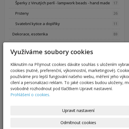
Šperky z Vinutých perlí - lampwork beads - hand made
17
Prsteny
26
Svatební kytice a doplňky
11
Dekorace, esoterika
89
Loutky
15
Využíváme soubory cookies
Stojánky a poličky
11
Kliknutím na Přijmout cookies dáváte souhlas s uložením vybr
Esoterika a symbolické předměty
6
cookies (nutné, preferenční, výkonnostní, marketingové). Cooki
Dekor
9
používáme pro lepší fungování našeho webu, měření jeho výko
cílení a personalizaci reklam. To jaké cookies budou uloženy, 
Lampy a lustry
15
svobodně rozhodnout pod tlačítkem Upravit nastavení.
Prohlášení o cookies.
Hodiny
20
Cedule
12
Upravit nastavení
Nábytek
1
Odmítnout cookies
Oděvy a oděvní doplňky, svatba
65