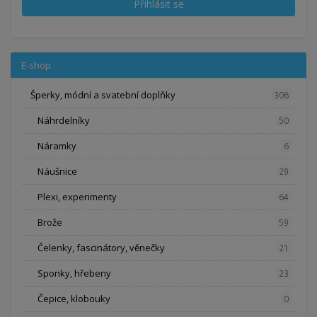
Přihlásit se
E-shop
Šperky, módní a svatební doplňky
306
Náhrdelníky
50
Náramky
6
Náušnice
29
Plexi, experimenty
64
Brože
59
Čelenky, fascinátory, věnečky
21
Sponky, hřebeny
23
Čepice, klobouky
0