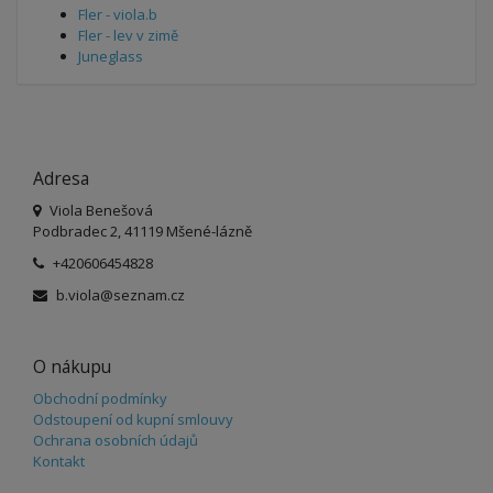
Fler - viola.b
Fler - lev v zimě
Juneglass
Adresa
Viola Benešová
Podbradec 2, 41119 Mšené-lázně
+420606454828
b.viola@seznam.cz
O nákupu
Obchodní podmínky
Odstoupení od kupní smlouvy
Ochrana osobních údajů
Kontakt