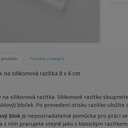
s produktu
Produkty v kategorii
k na silikonová razítka 8 x 6 cm
 na silikonová razítka. Silikonové razítko sloupnet
sklový) bloček. Po provedení otisku razítko uložíte
ový blok
je nepostradatelná pomůcka pro práci s
e
ka s ním pracujete stejně jako s klasickým razítkem