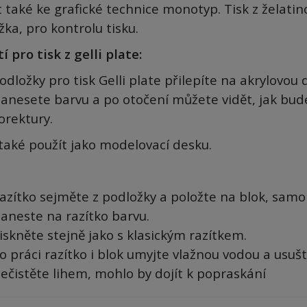
 také ke grafické technice monotyp. Tisk z želatinov
ka, pro kontrolu tisku.
í pro tisk z gelli plate:
odložky pro tisk Gelli plate přilepíte na akrylovou 
anesete barvu a po otočení můžete vidět, jak bud
orektury.
 také použít jako modelovací desku.
azítko sejměte z podložky a položte na blok, samo
aneste na razítko barvu.
iskněte stejně jako s klasickým razítkem.
o práci razítko i blok umyjte vlažnou vodou a usušt
ečistěte lihem, mohlo by dojít k popraskání