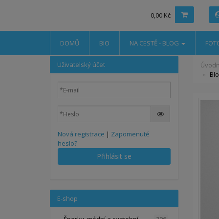
0,00 Kč
DOMŮ
BIO
NA CESTĚ - BLOG
FOT
Uživatelský účet
Úvodn
Blo
Nová registrace
|
Zapomenuté
heslo?
Přihlásit se
E-shop