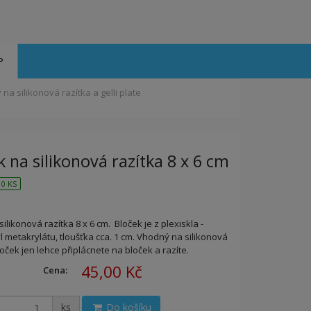
P
 na silikonová razítka a gelli plate
k na silikonová razítka 8 x 6 cm
0 KS
silikonová razítka 8 x 6 cm. Bloček je z plexiskla -
 metakrylátu, tloušťka cca. 1 cm. Vhodný na silikonová
toček jen lehce připlácnete na bloček a razíte.
45,00 Kč
Cena:
ks
Do košíku