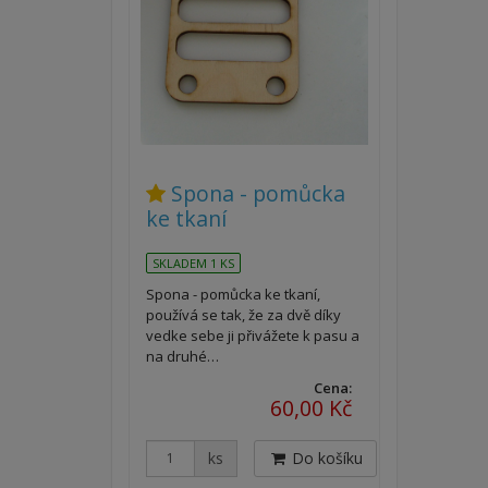
Spona - pomůcka
ke tkaní
SKLADEM 1 KS
Spona - pomůcka ke tkaní,
používá se tak, že za dvě díky
vedke sebe ji přivážete k pasu a
na druhé…
Cena:
60,00 Kč
ks
Do košíku