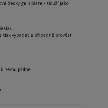
é desky gelli plate - slouží jako
desku.
e tisk vypadat a případně provést
 k němu přilne.
e.