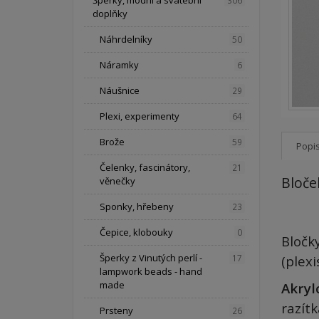
Šperky, módní a svatební
306
doplňky
Náhrdelníky
50
Náramky
6
Náušnice
29
Plexi, experimenty
64
Brože
59
Popi
Čelenky, fascinátory,
21
Bloče
věnečky
Sponky, hřebeny
23
Čepice, klobouky
0
Bločky
Šperky z Vinutých perlí -
17
(plexi
lampwork beads - hand
made
Akryl
razít
Prsteny
26