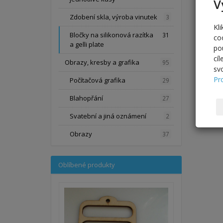
V
Zdobení skla, výroba vinutek
3
Kl
Bločky na silikonová razítka
31
co
a gelli plate
po
cí
Obrazy, kresby a grafika
95
sv
Pr
Počítačová grafika
29
Blahopřání
27
Svatební a jiná oznámení
2
Obrazy
37
Oblíbené produkty