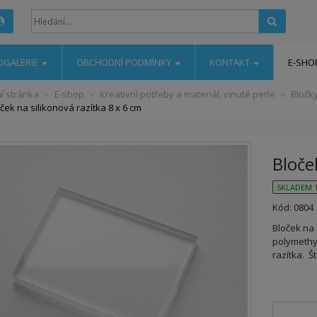
Hledat
OGALERIE
OBCHODNÍ PODMÍNKY
KONTAKT
E-SHO
í stránka
E-shop
Kreativní potřeby a materiál, vinuté perle
Bločky
ček na silikonová razítka 8 x 6 cm
Bloče
SKLADEM 1
Kód: 0804
Bloček na 
polymethyl
razítka. Š