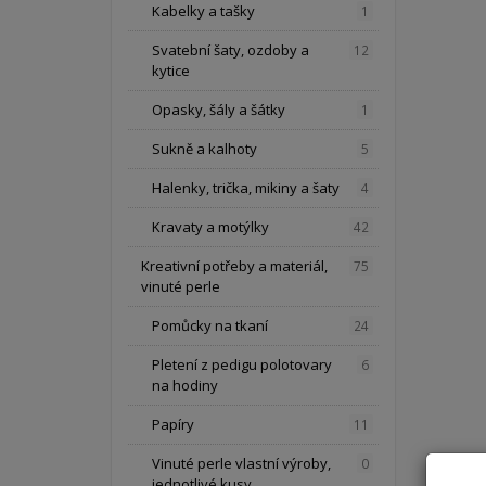
Kabelky a tašky
1
Svatební šaty, ozdoby a
12
kytice
Opasky, šály a šátky
1
Sukně a kalhoty
5
Halenky, trička, mikiny a šaty
4
Kravaty a motýlky
42
Kreativní potřeby a materiál,
75
vinuté perle
Pomůcky na tkaní
24
Pletení z pedigu polotovary
6
na hodiny
Papíry
11
Vinuté perle vlastní výroby,
0
jednotlivé kusy