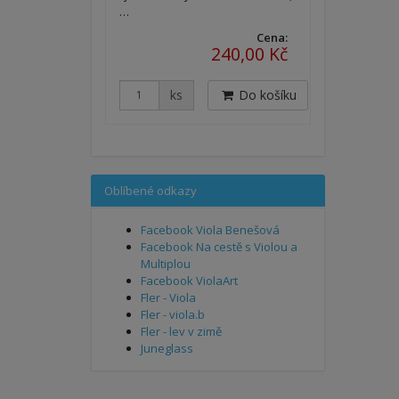
…
Cena:
240,00 Kč
ks
Do košíku
Oblíbené odkazy
Facebook Viola Benešová
Facebook Na cestě s Violou a
Multiplou
Facebook ViolaArt
Fler - Viola
Fler - viola.b
Fler - lev v zimě
Juneglass