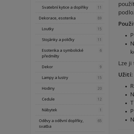
použít
Svatební kytice a doplňky
11
podlož
Dekorace, esoterika
89
Použit
Loutky
15
P
Stojánky a poličky
11
N
Esoterika a symbolické
6
k
předměty
Lze ji
Dekor
9
Užití:
Lampy a lustry
15
R
Hodiny
20
N
Cedule
12
T
Nábytek
P
1
N
Oděvy a oděvní doplňky,
65
svatba