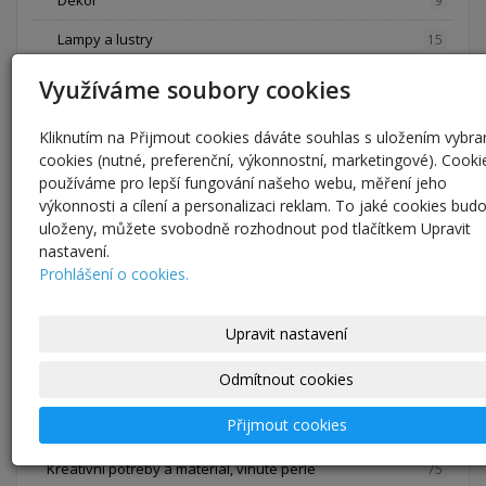
Dekor
9
Lampy a lustry
15
Hodiny
20
Využíváme soubory cookies
Cedule
12
Kliknutím na Přijmout cookies dáváte souhlas s uložením vybr
Nábytek
1
cookies (nutné, preferenční, výkonnostní, marketingové). Cooki
používáme pro lepší fungování našeho webu, měření jeho
Oděvy a oděvní doplňky, svatba
65
výkonnosti a cílení a personalizaci reklam. To jaké cookies bud
uloženy, můžete svobodně rozhodnout pod tlačítkem Upravit
Kabelky a tašky
1
nastavení.
Prohlášení o cookies.
Svatební šaty, ozdoby a kytice
12
Opasky, šály a šátky
1
Upravit nastavení
Sukně a kalhoty
5
Odmítnout cookies
Halenky, trička, mikiny a šaty
4
Přijmout cookies
Kravaty a motýlky
42
Kreativní potřeby a materiál, vinuté perle
75