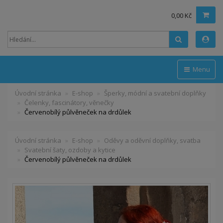
0,00 Kč
Hledat
Menu
Úvodní stránka
E-shop
Šperky, módní a svatební doplňky
Čelenky, fascinátory, věnečky
Červenobílý půlvěneček na drdůlek
Úvodní stránka
E-shop
Oděvy a oděvní doplňky, svatba
Svatební šaty, ozdoby a kytice
Červenobílý půlvěneček na drdůlek