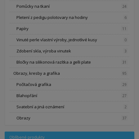
Pomůcky na tkaní
24
Pletení z pedigu polotovary na hodiny
6
Papíry
11
Vinuté perle vlastní výroby, jednotlivé kusy
0
Zdobení skla, výroba vinutek
3
Bločky na silikonová razítka a gelli plate
31
Obrazy, kresby a grafika
95
Počítačová grafika
29
Blahopřání
27
Svatební a jiná oznámení
2
Obrazy
37
Oblíbené produkty