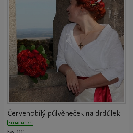
Červenobílý půlvěneček na drdůlek
SKLADEM 1 KS
Kód: 1114