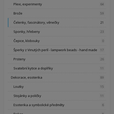
Plexi, experimenty
64
Brože
59
Čelenky, fascinátory, věnečky
21
Sponky, hřebeny
23
Čepice, klobouky
0
Šperky z Vinutých perlí - lampwork beads - hand made
17
Prsteny
26
Svatební kytice a doplňky
11
Dekorace, esoterika
89
Loutky
15
Stojánky a poličky
11
Esoterika a symbolické předměty
6