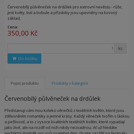
Červenobílý půlvěneček na drdůlek pro extrovní nevěstu - růže,
jiné květy, listí a bobule a přízdoby jsou upevněny na kovový
základ,
Cena:
350,00 Kč
ks
Do košíku
Popis produktu
Produkty v kategorii
Červenobílý půlvěneček na drdůlek
Představuji vám mou kolekci věnečků z textilních květin, které jsou
ztělesněním romantiky a jemné krásy. Každý věneček tvořím s láskou
a pečlivostí, a to z vysoce kvalitních textilních květin, které vypadají
jako živé, ale na rozdíl od nich nikdy nezvadnou. Ať už hledáte
perfektní doplněk pro svůj svatební den, chcete zazářit na festivalu,