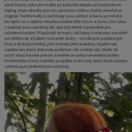
oživit focení, nebo jen toužíte po krásném detailu pro každodenní
styling, moje věnečky jsou tou správnou volbou. Každý věneček je
originál. Textilní květy si zachovají svou svěžest a barvu po mnoho
let, takže se z vašeho věnečku můžete těšit znovu a znovu, bez obav
z vadnutí. Jsou navrženy tak, aby byly lehké a pohodlné pro
celodenní nošení. Přizpůsobí se tvaru vaší hlavy a nebudou vás tlačit
ani obtěžovat. Vyrábím rozmanité druhy – od něžných pastelových
tónů a drobných kvítků, přes bohaté plné aranžmá, Snadno tak
najdete ten, který dokonale podtrhne váš osobitý styl. Vložte do
svých vlasů kousek poezie a nechte se unést romantikou květin.
Prohlédněte si mou nabídku a najděte si ten svůj, který dodá vašemu
vzhledu punc jedinečnosti a pohody.