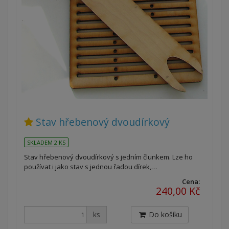
Stav hřebenový dvoudírkový
SKLADEM 2 KS
Stav hřebenový dvoudírkový s jedním člunkem. Lze ho
používat i jako stav s jednou řadou dírek,…
Cena:
240,00 Kč
ks
Do košíku