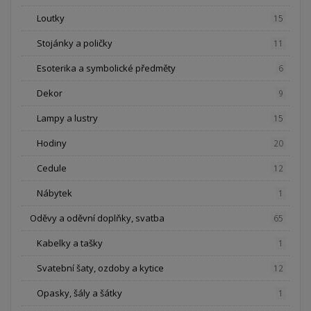
Loutky
15
Stojánky a poličky
11
Esoterika a symbolické předměty
6
Dekor
9
Lampy a lustry
15
Hodiny
20
Cedule
12
Nábytek
1
Oděvy a oděvní doplňky, svatba
65
Kabelky a tašky
1
Svatební šaty, ozdoby a kytice
12
Opasky, šály a šátky
1