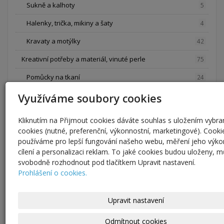
Sukně a kalhoty
5
Halenky, trička, mikiny a šaty
4
Kravaty a motýlky
42
Kreativní potřeby a materiál, vinuté perle
75
Pomůcky na tkaní
24
Pletení z pedigu polotovary na hodiny
Využíváme soubory cookies
6
Papíry
11
Kliknutím na Přijmout cookies dáváte souhlas s uložením vybr
cookies (nutné, preferenční, výkonnostní, marketingové). Cooki
Vinuté perle vlastní výroby, jednotlivé kusy
0
používáme pro lepší fungování našeho webu, měření jeho výko
Zdobení skla, výroba vinutek
3
cílení a personalizaci reklam. To jaké cookies budou uloženy, 
svobodně rozhodnout pod tlačítkem Upravit nastavení.
Bločky na silikonová razítka a gelli plate
31
Prohlášení o cookies.
Obrazy, kresby a grafika
95
Upravit nastavení
Počítačová grafika
29
Odmítnout cookies
Blahopřání
27