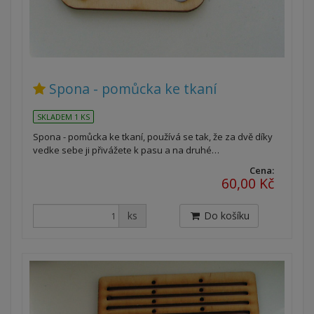
Spona - pomůcka ke tkaní
SKLADEM 1 KS
Spona - pomůcka ke tkaní, používá se tak, že za dvě díky
vedke sebe ji přivážete k pasu a na druhé…
Cena:
60,00 Kč
ks
Do košíku