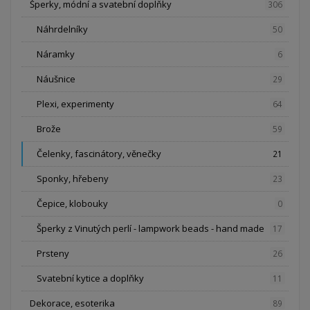
Šperky, módní a svatební doplňky
306
Náhrdelníky
50
Náramky
6
Náušnice
29
Plexi, experimenty
64
Brože
59
Čelenky, fascinátory, věnečky
21
Sponky, hřebeny
23
Čepice, klobouky
0
Šperky z Vinutých perlí - lampwork beads - hand made
17
Prsteny
26
Svatební kytice a doplňky
11
Dekorace, esoterika
89