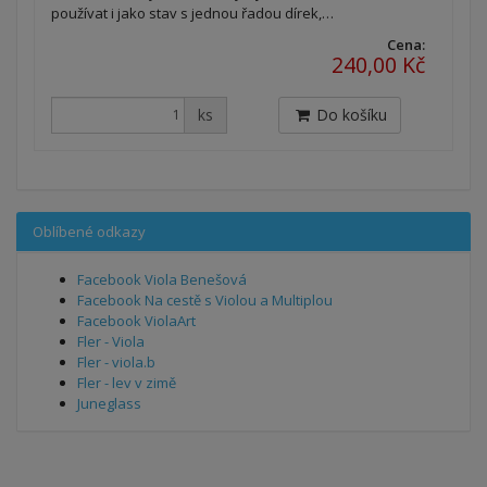
používat i jako stav s jednou řadou dírek,…
Cena:
240,00 Kč
ks
Do košíku
Oblíbené odkazy
Facebook Viola Benešová
Facebook Na cestě s Violou a Multiplou
Facebook ViolaArt
Fler - Viola
Fler - viola.b
Fler - lev v zimě
Juneglass