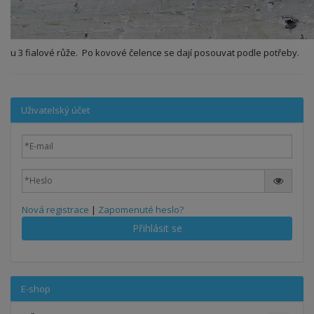
u 3 fialové růže. Po kovové čelence se dají posouvat podle potřeby.
Uživatelský účet
Nová registrace
|
Zapomenuté heslo?
Přihlásit se
E-shop