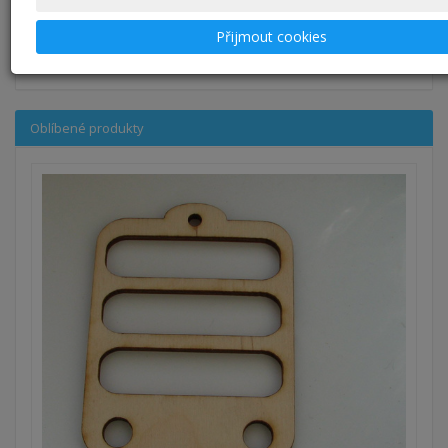
Svatební a jiná oznámení
2
Přijmout cookies
Obrazy
37
Oblíbené produkty