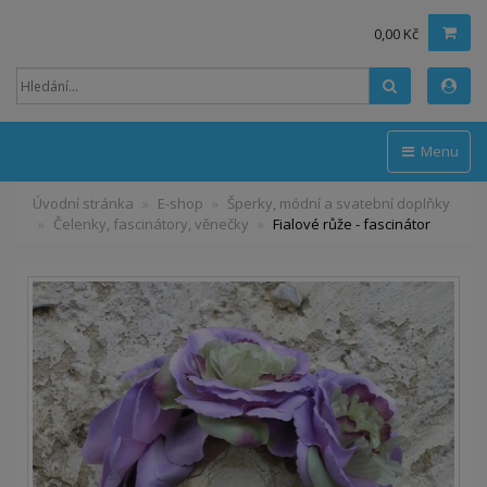
0,00 Kč
Hledat
Menu
Úvodní stránka
E-shop
Šperky, módní a svatební doplňky
Čelenky, fascinátory, věnečky
Fialové růže - fascinátor