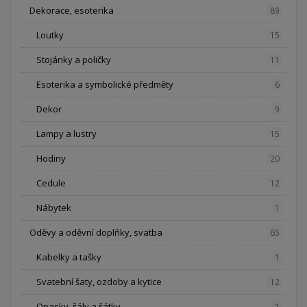
Dekorace, esoterika
89
Loutky
15
Stojánky a poličky
11
Esoterika a symbolické předměty
6
Dekor
9
Lampy a lustry
15
Hodiny
20
Cedule
12
Nábytek
1
Oděvy a oděvní doplňky, svatba
65
Kabelky a tašky
1
Svatební šaty, ozdoby a kytice
12
Opasky, šály a šátky
1