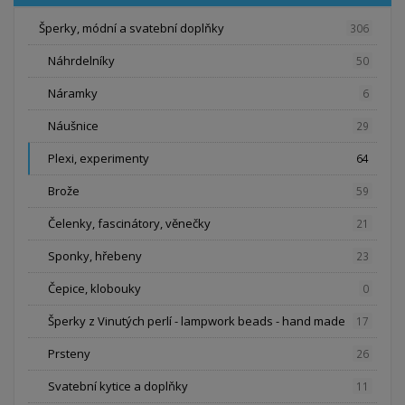
Šperky, módní a svatební doplňky
306
Náhrdelníky
50
Náramky
6
Náušnice
29
Plexi, experimenty
64
Brože
59
Čelenky, fascinátory, věnečky
21
Sponky, hřebeny
23
Čepice, klobouky
0
Šperky z Vinutých perlí - lampwork beads - hand made
17
Prsteny
26
Svatební kytice a doplňky
11