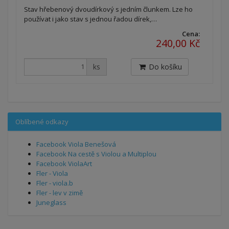
Stav hřebenový dvoudírkový s jedním člunkem. Lze ho
používat i jako stav s jednou řadou dírek,…
Cena:
240,00 Kč
ks
Do košíku
Oblíbené odkazy
Facebook Viola Benešová
Facebook Na cestě s Violou a Multiplou
Facebook ViolaArt
Fler - Viola
Fler - viola.b
Fler - lev v zimě
Juneglass