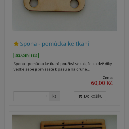
Spona - pomůcka ke tkaní
SKLADEM 1 KS
Spona - pomůcka ke tkaní, používá se tak, že za dvě díky
vedke sebe ji přivážete k pasu a na druhé…
Cena:
60,00 Kč
ks
Do košíku