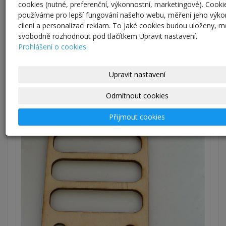
cookies (nutné, preferenční, výkonnostní, marketingové). Cooki
Blahopřání
27
používáme pro lepší fungování našeho webu, měření jeho výko
cílení a personalizaci reklam. To jaké cookies budou uloženy, 
Svatební a jiná oznámení
2
svobodně rozhodnout pod tlačítkem Upravit nastavení.
Obrazy
37
Prohlášení o cookies.
Upravit nastavení
Oblíbené produkty
Odmítnout cookies
Přijmout cookies