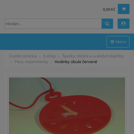
0,00 Kč
Hledat
Menu
Úvodní stránka
E-shop
Šperky, módní a svatební doplňky
Plexi, experimenty
Hodinky cibule červené