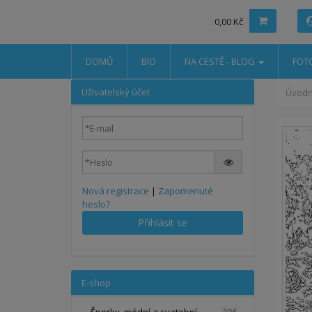
0,00 Kč
DOMŮ
BIO
NA CESTĚ - BLOG
FOT
Uživatelský účet
Úvodn
Nová registrace
|
Zapomenuté
heslo?
Přihlásit se
E-shop