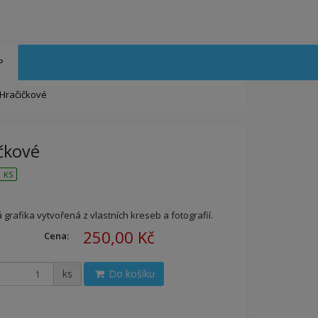
P
Hračičkové
čkové
 KS
 grafika vytvořená z vlastních kreseb a fotografií.
250,00 Kč
Cena:
ks
Do košíku