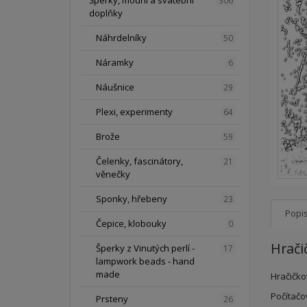
Šperky, módní a svatební
306
doplňky
Náhrdelníky
50
Náramky
6
Náušnice
29
Plexi, experimenty
64
Brože
59
Čelenky, fascinátory,
21
věnečky
Sponky, hřebeny
23
Popi
Čepice, klobouky
0
Hrači
Šperky z Vinutých perlí -
17
lampwork beads - hand
made
Hračičkov
Počítačo
Prsteny
26