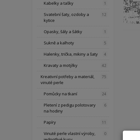
Kabelky a tašky
1
Svatební šaty, ozdoby a
12
kytice
Opasky, šály a šátky
1
Sukně a kalhoty
5
Halenky, trička, mikiny a šaty
4
Kravaty a motýlky
42
Kreativní potřeby a materiál,
75
vinuté perle
Pomůcky na tkaní
24
Pletení z pedigu polotovary
6
na hodiny
Papíry
11
Vinuté perle vlastní výroby,
0
jednotlivé kusy