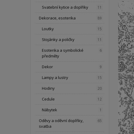
Svatební kytice a doplňky
11
Dekorace, esoterika
89
Loutky
15
Stojánky a poličky
11
Esoterika a symbolické
6
předměty
Dekor
9
Lampy a lustry
15
Hodiny
20
Cedule
12
Nábytek
1
Oděvy a oděvní doplňky,
65
svatba