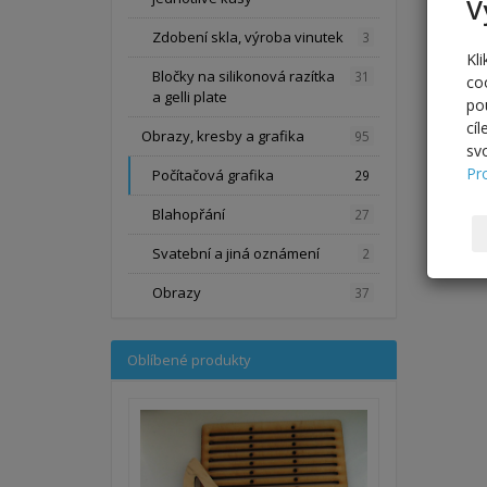
V
Zdobení skla, výroba vinutek
3
Kl
Bločky na silikonová razítka
31
co
a gelli plate
po
cí
Obrazy, kresby a grafika
95
sv
Pr
Počítačová grafika
29
Blahopřání
27
Svatební a jiná oznámení
2
Obrazy
37
Oblíbené produkty