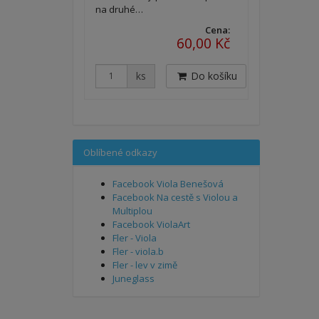
na druhé…
Cena:
60,00 Kč
ks
Do košíku
Oblíbené odkazy
Facebook Viola Benešová
Facebook Na cestě s Violou a
Multiplou
Facebook ViolaArt
Fler - Viola
Fler - viola.b
Fler - lev v zimě
Juneglass