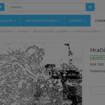
Hledat
OGALERIE
OBCHODNÍ PODMÍNKY
KONTAKT
E-SHO
í stránka
E-shop
Obrazy, kresby a grafika
Počítačová grafika
Hrači
SKLADEM 1
Kód: 1022
Počítačová