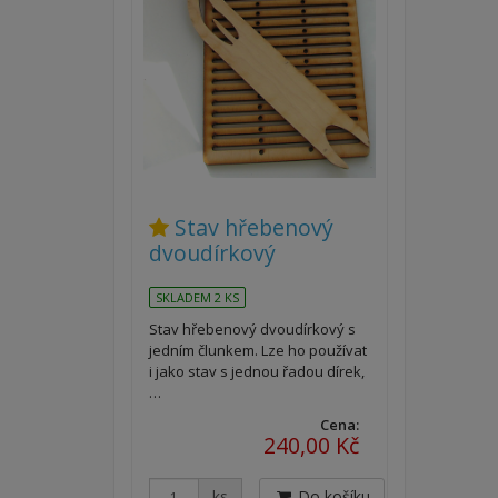
Stav hřebenový
dvoudírkový
SKLADEM 2 KS
Stav hřebenový dvoudírkový s
jedním člunkem. Lze ho používat
i jako stav s jednou řadou dírek,
…
Cena:
240,00 Kč
ks
Do košíku