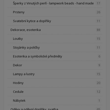
Šperky z Vinutých perlí - lampwork beads - hand made
17
Prsteny
26
Svatební kytice a doplňky
11
Dekorace, esoterika
89
Loutky
15
Stojánky a poličky
11
Esoterika a symbolické předměty
6
Dekor
9
Lampy a lustry
15
Hodiny
20
Cedule
12
Nábytek
1
Oděvy a oděvní doplňky, svatba
65