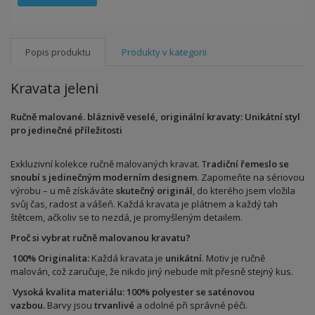
Popis produktu
Produkty v kategorii
Kravata jeleni
Ručně malované. bláznivě veselé, originální kravaty: Unikátní styl
pro jedinečné příležitosti
Exkluzivní kolekce ručně malovaných kravat. T
radiční řemeslo se
snoubí s jedinečným moderním designem
. Zapomeňte na sériovou
výrobu – u mě získáváte
skutečný originál
, do kterého jsem vložila
svůj čas, radost a vášeň. Každá kravata je plátnem a každý tah
štětcem, ačkoliv se to nezdá, je promyšleným detailem.
Proč si vybrat ručně malovanou kravatu?
100% Originalita:
Každá kravata je
unikátní
. Motiv je ručně
malován, což zaručuje, že nikdo jiný nebude mít přesně stejný kus.
Vysoká kvalita materiálu:
100% polyester se saténovou
vazbou.
Barvy jsou
trvanlivé
a odolné při správné péči.