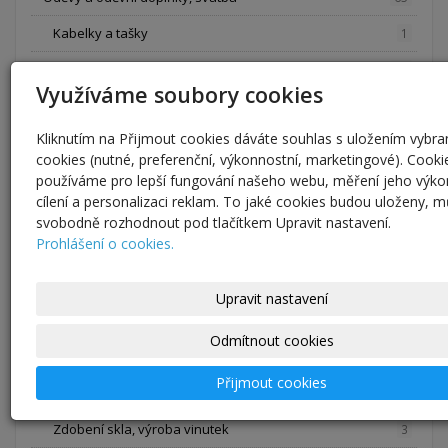
Kabelky a tašky
1
Svatební šaty, ozdoby a kytice
12
Využíváme soubory cookies
Opasky, šály a šátky
1
Kliknutím na Přijmout cookies dáváte souhlas s uložením vybr
Sukně a kalhoty
5
cookies (nutné, preferenční, výkonnostní, marketingové). Cooki
Halenky, trička, mikiny a šaty
4
používáme pro lepší fungování našeho webu, měření jeho výko
cílení a personalizaci reklam. To jaké cookies budou uloženy, 
Kravaty a motýlky
42
svobodně rozhodnout pod tlačítkem Upravit nastavení.
Prohlášení o cookies.
Kreativní potřeby a materiál, vinuté perle
75
Pomůcky na tkaní
24
Upravit nastavení
Pletení z pedigu polotovary na hodiny
6
Odmítnout cookies
Papíry
11
Přijmout cookies
Vinuté perle vlastní výroby, jednotlivé kusy
0
Zdobení skla, výroba vinutek
3