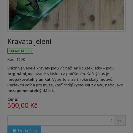
Kravata jeleni
SKLADEM 1 KS
Kód: 1598
Bláznivě veselé kravaty jsou víc než jen kousek látky – jsou
originální
, malované s láskou a potěšením. Každý kus je
neopakovatelný unikát
. Vyberte si ze
široké škály motivů.
Perfektní volba pro muže, kteří chtějí vystoupit z davu, nebo jako
nezapomenutelný dárek
.
Cena:
500,00 Kč
ks
Do košíku