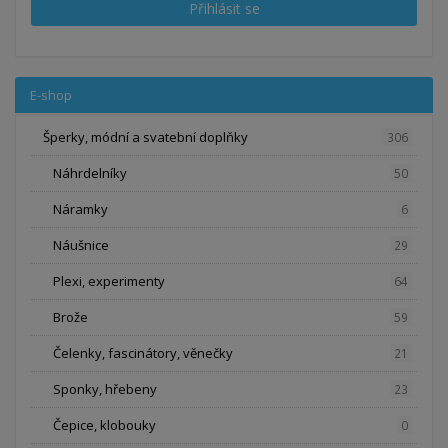
Přihlásit se
E-shop
Šperky, módní a svatební doplňky
306
Náhrdelníky
50
Náramky
6
Náušnice
29
Plexi, experimenty
64
Brože
59
Čelenky, fascinátory, věnečky
21
Sponky, hřebeny
23
Čepice, klobouky
0