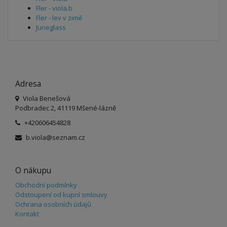
Fler - viola.b
Fler - lev v zimě
Juneglass
Adresa
Viola Benešová
Podbradec 2, 41119 Mšené-lázně
+420606454828
b.viola@seznam.cz
O nákupu
Obchodní podmínky
Odstoupení od kupní smlouvy
Ochrana osobních údajů
Kontakt