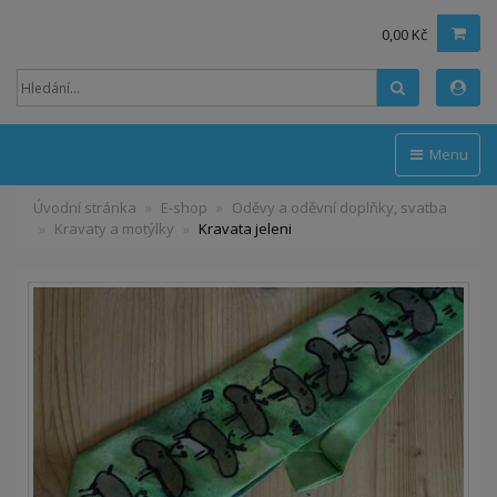
0,00 Kč
Hledat
Menu
Úvodní stránka
E-shop
Oděvy a oděvní doplňky, svatba
Kravaty a motýlky
Kravata jeleni