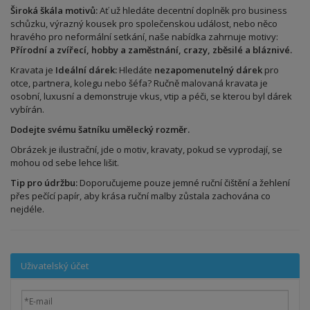
Široká škála motivů:
Ať už hledáte decentní doplněk pro business
schůzku, výrazný kousek pro společenskou událost, nebo něco
hravého pro neformální setkání, naše nabídka zahrnuje motivy:
Přírodní a zvířecí, hobby a zaměstnání, crazy, zběsilé a bláznivé.
Kravata je
Ideální dárek:
Hledáte
nezapomenutelný dárek
pro
otce, partnera, kolegu nebo šéfa? Ručně malovaná kravata je
osobní, luxusní a demonstruje vkus, vtip a péči, se kterou byl dárek
vybírán.
Dodejte svému šatníku umělecký rozměr.
Obrázek je ilustrační, jde o motiv, kravaty, pokud se vyprodají, se
mohou od sebe lehce lišit.
Tip pro údržbu:
Doporučujeme pouze jemné ruční čištění a žehlení
přes pečící papír, aby krása ruční malby zůstala zachována co
nejdéle.
Uživatelský účet