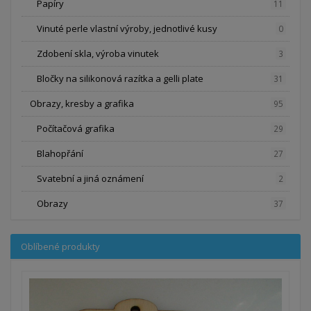
Papíry
11
Vinuté perle vlastní výroby, jednotlivé kusy
0
Zdobení skla, výroba vinutek
3
Bločky na silikonová razítka a gelli plate
31
Obrazy, kresby a grafika
95
Počítačová grafika
29
Blahopřání
27
Svatební a jiná oznámení
2
Obrazy
37
Oblíbené produkty