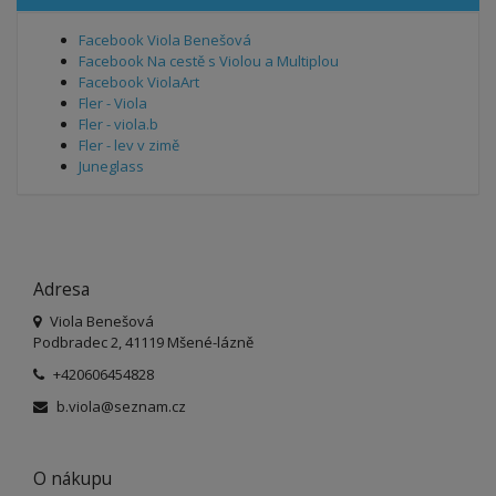
Facebook Viola Benešová
Facebook Na cestě s Violou a Multiplou
Facebook ViolaArt
Fler - Viola
Fler - viola.b
Fler - lev v zimě
Juneglass
Adresa
Viola Benešová
Podbradec 2, 41119 Mšené-lázně
+420606454828
b.viola@seznam.cz
O nákupu