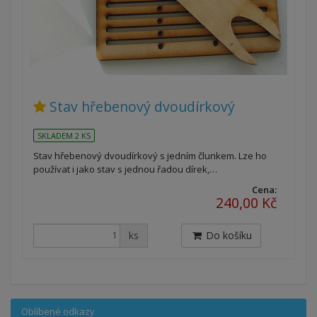
Stav hřebenový dvoudírkový
SKLADEM 2 KS
Stav hřebenový dvoudírkový s jedním člunkem. Lze ho
používat i jako stav s jednou řadou dírek,…
Cena:
240,00 Kč
ks
Do košíku
Oblíbené odkazy