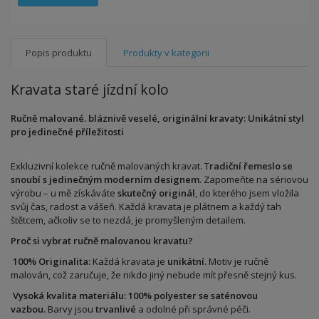
Popis produktu
Produkty v kategorii
Kravata staré jízdní kolo
Ručně malované. bláznivě veselé, originální kravaty: Unikátní styl
pro jedinečné příležitosti
Exkluzivní kolekce ručně malovaných kravat. T
radiční řemeslo se
snoubí s jedinečným moderním designem
. Zapomeňte na sériovou
výrobu – u mě získáváte
skutečný originál
, do kterého jsem vložila
svůj čas, radost a vášeň. Každá kravata je plátnem a každý tah
štětcem, ačkoliv se to nezdá, je promyšleným detailem.
Proč si vybrat ručně malovanou kravatu?
100% Originalita:
Každá kravata je
unikátní
. Motiv je ručně
malován, což zaručuje, že nikdo jiný nebude mít přesně stejný kus.
Vysoká kvalita materiálu:
100% polyester se saténovou
vazbou.
Barvy jsou
trvanlivé
a odolné při správné péči.