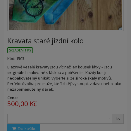
Kravata staré jízdní kolo
SKLADEM 1 KS
Kód: 1503
Bláznivě veselé kravaty jsou víc než jen kousek látky – jsou
originální
, malované s láskou a potěšením. Každý kus je
neopakovatelný unikát
. Vyberte si ze
široké škály motivů.
Perfektní volba pro muže, kteří chtějí vystoupit z davu, nebo jako
nezapomenutelný dárek
.
Cena:
500,00 Kč
ks
Do košíku