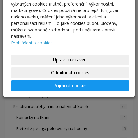
vybraných cookies (nutné, preferenční, výkonnostní,
Cedule
12
marketingové). Cookies používáme pro lepší fungování
našeho webu, měření jeho výkonnosti a cílení a
Nábytek
1
personalizaci reklam. To jaké cookies budou uloženy,
Oděvy a oděvní doplňky, svatba
65
můžete svobodně rozhodnout pod tlačítkem Upravit
nastavení.
Kabelky a tašky
1
Prohlášení o cookies.
Svatební šaty, ozdoby a kytice
12
Upravit nastavení
Opasky, šály a šátky
1
Odmítnout cookies
Sukně a kalhoty
5
Halenky, trička, mikiny a šaty
4
Přijmout cookies
Kravaty a motýlky
42
Kreativní potřeby a materiál, vinuté perle
75
Pomůcky na tkaní
24
Pletení z pedigu polotovary na hodiny
6