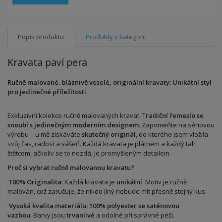
Popis produktu
Produkty v kategorii
Kravata paví pera
Ručně malované. bláznivě veselé, originální kravaty: Unikátní styl
pro jedinečné příležitosti
Exkluzivní kolekce ručně malovaných kravat. T
radiční řemeslo se
snoubí s jedinečným moderním designem
. Zapomeňte na sériovou
výrobu – u mě získáváte
skutečný originál
, do kterého jsem vložila
svůj čas, radost a vášeň. Každá kravata je plátnem a každý tah
štětcem, ačkoliv se to nezdá, je promyšleným detailem.
Proč si vybrat ručně malovanou kravatu?
100% Originalita:
Každá kravata je
unikátní
. Motiv je ručně
malován, což zaručuje, že nikdo jiný nebude mít přesně stejný kus.
Vysoká kvalita materiálu:
100% polyester se saténovou
vazbou.
Barvy jsou
trvanlivé
a odolné při správné péči.