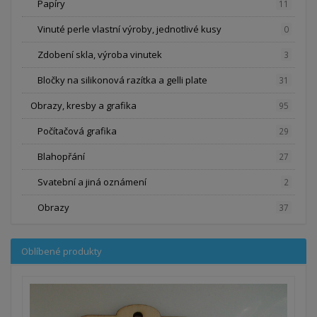
Papíry
11
Vinuté perle vlastní výroby, jednotlivé kusy
0
Zdobení skla, výroba vinutek
3
Bločky na silikonová razítka a gelli plate
31
Obrazy, kresby a grafika
95
Počítačová grafika
29
Blahopřání
27
Svatební a jiná oznámení
2
Obrazy
37
Oblíbené produkty