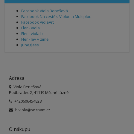
Facebook Viola Benešová
Facebook Na cestě s Violou a Multiplou
Facebook ViolaArt
Fler - Viola
Fler - viola.b
Fler - lev v zimě
Juneglass
Adresa
Viola Benešová
Podbradec 2, 41119 Mšené-lázně
+420606454828
b.viola@seznam.cz
O nákupu