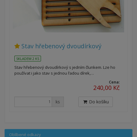
Stav hřebenový dvoudírkový
SKLADEM 2 KS
Stav hřebenový dvoudírkový s jedním člunkem. Lze ho
používat i jako stav s jednou řadou dírek,…
Cena:
240,00 Kč
ks
Do košíku
Oblíbené odkazy