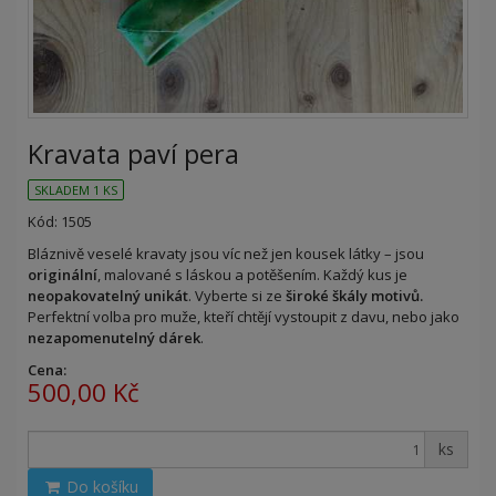
Kravata paví pera
SKLADEM 1 KS
Kód: 1505
Bláznivě veselé kravaty jsou víc než jen kousek látky – jsou
originální
, malované s láskou a potěšením. Každý kus je
neopakovatelný unikát
. Vyberte si ze
široké škály motivů.
Perfektní volba pro muže, kteří chtějí vystoupit z davu, nebo jako
nezapomenutelný dárek
.
Cena:
500,00 Kč
ks
Do košíku