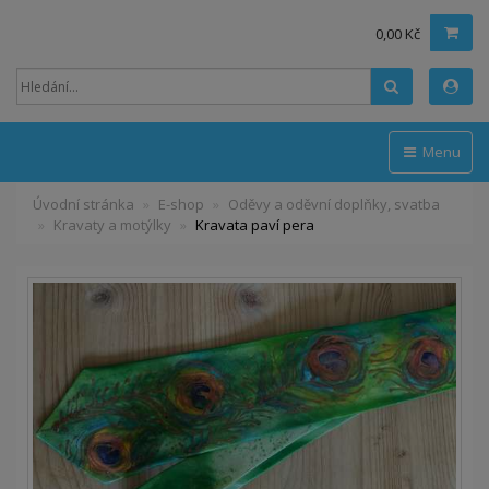
0,00 Kč
Hledat
Menu
Úvodní stránka
E-shop
Oděvy a oděvní doplňky, svatba
Kravaty a motýlky
Kravata paví pera