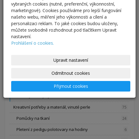
vybraných cookies (nutné, preferenční, výkonnostní,
Cedule
12
marketingové). Cookies používáme pro lepší fungování
našeho webu, měření jeho výkonnosti a cílení a
Nábytek
1
personalizaci reklam. To jaké cookies budou uloženy,
Oděvy a oděvní doplňky, svatba
65
můžete svobodně rozhodnout pod tlačítkem Upravit
nastavení.
Kabelky a tašky
1
Prohlášení o cookies.
Svatební šaty, ozdoby a kytice
12
Upravit nastavení
Opasky, šály a šátky
1
Odmítnout cookies
Sukně a kalhoty
5
Halenky, trička, mikiny a šaty
4
Přijmout cookies
Kravaty a motýlky
42
Kreativní potřeby a materiál, vinuté perle
75
Pomůcky na tkaní
24
Pletení z pedigu polotovary na hodiny
6