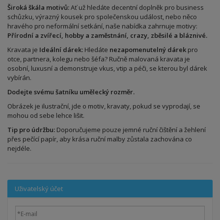
Široká škála motivů:
Ať už hledáte decentní doplněk pro business
schůzku, výrazný kousek pro společenskou událost, nebo něco
hravého pro neformální setkání, naše nabídka zahrnuje motivy:
Přírodní a zvířecí, hobby a zaměstnání, crazy, zběsilé a bláznivé.
Kravata je
Ideální dárek:
Hledáte
nezapomenutelný dárek
pro
otce, partnera, kolegu nebo šéfa? Ručně malovaná kravata je
osobní, luxusní a demonstruje vkus, vtip a péči, se kterou byl dárek
vybírán.
Dodejte svému šatníku umělecký rozměr.
Obrázek je ilustrační, jde o motiv, kravaty, pokud se vyprodají, se
mohou od sebe lehce lišit.
Tip pro údržbu:
Doporučujeme pouze jemné ruční čištění a žehlení
přes pečící papír, aby krása ruční malby zůstala zachována co
nejdéle.
Uživatelský účet