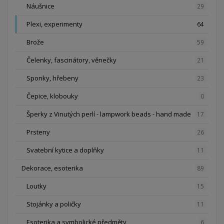
Náušnice
29
Plexi, experimenty
64
Brože
59
Čelenky, fascinátory, věnečky
21
Sponky, hřebeny
23
Čepice, klobouky
0
Šperky z Vinutých perlí - lampwork beads - hand made
17
Prsteny
26
Svatební kytice a doplňky
11
Dekorace, esoterika
89
Loutky
15
Stojánky a poličky
11
Esoterika a symbolické předměty
6