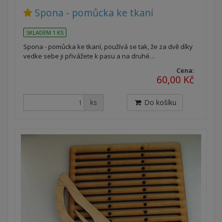
Spona - pomůcka ke tkaní
SKLADEM 1 KS
Spona - pomůcka ke tkaní, používá se tak, že za dvě díky
vedke sebe ji přivážete k pasu a na druhé…
Cena:
60,00 Kč
ks
Do košíku