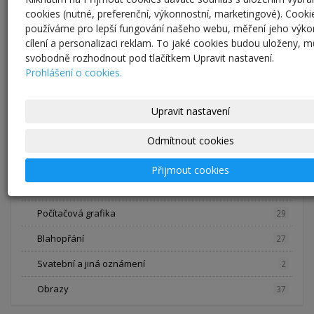
Kreativní potřeby a materiál, vinuté perle
75
cookies (nutné, preferenční, výkonnostní, marketingové). Cooki
používáme pro lepší fungování našeho webu, měření jeho výko
Pomůcky na tkaní
24
cílení a personalizaci reklam. To jaké cookies budou uloženy, 
svobodně rozhodnout pod tlačítkem Upravit nastavení.
Pletení z pedigu polotovary na hodiny
6
Prohlášení o cookies.
Papíry
11
Upravit nastavení
Vinuté perle vlastní výroby, jednotlivé kusy
0
Zdobení skla, výroba vinutek
3
Odmítnout cookies
Bločky na silikonová razítka a gelli plate
31
Přijmout cookies
Obrazy, kresby a grafika
95
Počítačová grafika
29
Blahopřání
27
Svatební a jiná oznámení
2
Obrazy
37