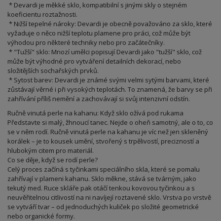
* Devardi je měkké sklo, kompatibilní s jinými skly o stejném
koeficientu roztažnosti.
* Nižší tepelné nároky: Devardi je obecně považováno za sklo, které
vyžaduje o něco nižší teplotu plamene pro práci, což může být
výhodou pro některé techniky nebo pro začátečníky.
* "Tužší" sklo: Mnozí umělci popisují Devardi jako "tužší" sklo, což
může být výhodné pro vytváření detailních dekorací, nebo
složitějších sochařských prvků.
* Sytost barev: Devardi je známé svými velmi sytými barvami, které
zůstávají věrné i při vysokých teplotách. To znamená, že barvy se při
zahřívání příliš nemění a zachovávají si svůj intenzivní odstín.
Ručně vinutá perle na kahanu: Když sklo ožívá pod rukama
Představte si malý, žhnoucí tanec. Nejde o oheň samotný, ale o to, co
se v něm rodí. Ručně vinutá perle na kahanu je víc než jen skleněný
korálek – je to kousek umění, stvořený s trpělivostí, precizností a
hlubokým citem pro materiál.
Co se děje, když se rodí perle?
Celý proces začíná s tyčinkami speciálního skla, které se pomalu
zahřívají v plameni kahanu. Sklo měkne, stává se tvárným, jako
tekutý med. Ruce skláře pak otáčí tenkou kovovou tyčinkou a s
neuvěřitelnou citlivostí na ni navíjejí roztavené sklo. Vrstva po vrstvě
se vytváří tvar – od jednoduchých kuliček po složité geometrické
nebo organické formy.