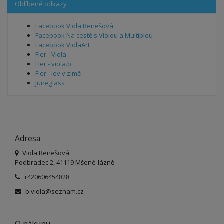
Oblíbené odkazy
Facebook Viola Benešová
Facebook Na cestě s Violou a Multiplou
Facebook ViolaArt
Fler - Viola
Fler - viola.b
Fler - lev v zimě
Juneglass
Adresa
Viola Benešová
Podbradec 2, 41119 Mšené-lázně
+420606454828
b.viola@seznam.cz