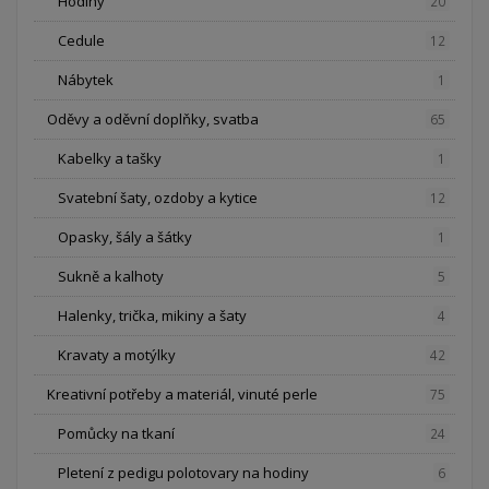
Hodiny
20
Cedule
12
Nábytek
1
Oděvy a oděvní doplňky, svatba
65
Kabelky a tašky
1
Svatební šaty, ozdoby a kytice
12
Opasky, šály a šátky
1
Sukně a kalhoty
5
Halenky, trička, mikiny a šaty
4
Kravaty a motýlky
42
Kreativní potřeby a materiál, vinuté perle
75
Pomůcky na tkaní
24
Pletení z pedigu polotovary na hodiny
6