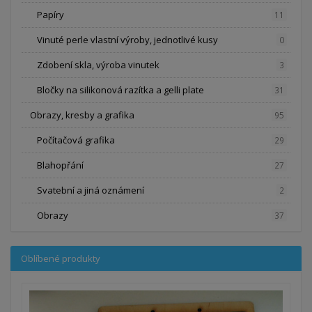
Papíry
11
Vinuté perle vlastní výroby, jednotlivé kusy
0
Zdobení skla, výroba vinutek
3
Bločky na silikonová razítka a gelli plate
31
Obrazy, kresby a grafika
95
Počítačová grafika
29
Blahopřání
27
Svatební a jiná oznámení
2
Obrazy
37
Oblíbené produkty