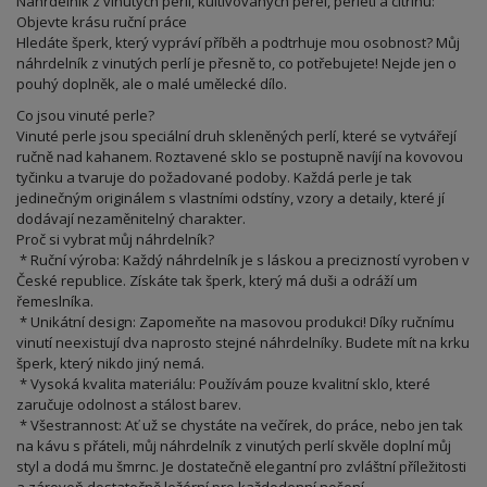
Náhrdelník z vinutých perlí, kultivovaných perel, perleti a citrínu:
Objevte krásu ruční práce
Hledáte šperk, který vypráví příběh a podtrhuje mou osobnost? Můj
náhrdelník z vinutých perlí je přesně to, co potřebujete! Nejde jen o
pouhý doplněk, ale o malé umělecké dílo.
Co jsou vinuté perle?
Vinuté perle jsou speciální druh skleněných perlí, které se vytvářejí
ručně nad kahanem. Roztavené sklo se postupně navíjí na kovovou
tyčinku a tvaruje do požadované podoby. Každá perle je tak
jedinečným originálem s vlastními odstíny, vzory a detaily, které jí
dodávají nezaměnitelný charakter.
Proč si vybrat můj náhrdelník?
* Ruční výroba: Každý náhrdelník je s láskou a precizností vyroben v
České republice. Získáte tak šperk, který má duši a odráží um
řemeslníka.
* Unikátní design: Zapomeňte na masovou produkci! Díky ručnímu
vinutí neexistují dva naprosto stejné náhrdelníky. Budete mít na krku
šperk, který nikdo jiný nemá.
* Vysoká kvalita materiálu: Používám pouze kvalitní sklo, které
zaručuje odolnost a stálost barev.
* Všestrannost: Ať už se chystáte na večírek, do práce, nebo jen tak
na kávu s přáteli, můj náhrdelník z vinutých perlí skvěle doplní můj
styl a dodá mu šmrnc. Je dostatečně elegantní pro zvláštní příležitosti