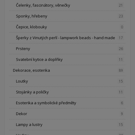
Čelenky, fascinátory, věnečky
21
Sponky, hřebeny
23
Čepice, klobouky
0
Šperky z Vinutých perlí - lampwork beads - hand made
17
Prsteny
26
Svatební kytice a doplňky
11
Dekorace, esoterika
89
Loutky
15
Stojánky a poličky
11
Esoterika a symbolické předměty
6
Dekor
9
Lampy a lustry
15