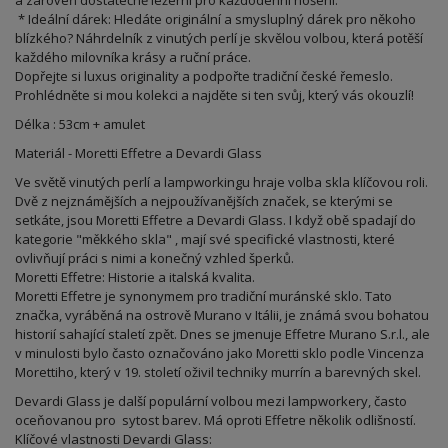
a zároveň dostatečně ležérní pro každodenní nošení.
* Ideální dárek: Hledáte originální a smysluplný dárek pro někoho
blízkého? Náhrdelník z vinutých perlí je skvělou volbou, která potěší
každého milovníka krásy a ruční práce.
Dopřejte si luxus originality a podpořte tradiční české řemeslo.
Prohlédněte si mou kolekci a najděte si ten svůj, který vás okouzlí!
Délka : 53cm + amulet
Materiál - Moretti Effetre a Devardi Glass
Ve světě vinutých perlí a lampworkingu hraje volba skla klíčovou roli.
Dvě z nejznámějších a nejpoužívanějších značek, se kterými se
setkáte, jsou Moretti Effetre a Devardi Glass. I když obě spadají do
kategorie "měkkého skla" , mají své specifické vlastnosti, které
ovlivňují práci s nimi a konečný vzhled šperků.
Moretti Effetre: Historie a italská kvalita.
Moretti Effetre je synonymem pro tradiční muránské sklo. Tato
značka, vyráběná na ostrově Murano v Itálii, je známá svou bohatou
historií sahající staletí zpět. Dnes se jmenuje Effetre Murano S.r.l., ale
v minulosti bylo často označováno jako Moretti sklo podle Vincenza
Morettiho, který v 19. století oživil techniky murrín a barevných skel.
Devardi Glass je další populární volbou mezi lampworkery, často
oceňovanou pro sytost barev. Má oproti Effetre několik odlišností.
Klíčové vlastnosti Devardi Glass: