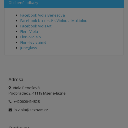
Oblíbené odkazy
Facebook Viola Benešová
Facebook Na cestě s Violou a Multiplou
Facebook ViolaArt
Fler - Viola
Fler - viola.b
Fler - lev v zimě
Juneglass
Adresa
Viola Benešová
Podbradec 2, 41119 Mšené-lázně
+420606454828
b.viola@seznam.cz