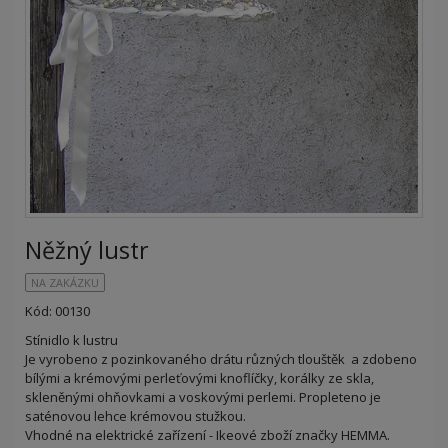
Něžný lustr
NA ZAKÁZKU
Kód: 00130
Stínidlo k lustru
Je vyrobeno z pozinkovaného drátu různých tlouštěk a zdobeno
bílými a krémovými perleťovými knoflíčky, korálky ze skla,
skleněnými ohňovkami a voskovými perlemi. Propleteno je
saténovou lehce krémovou stužkou.
Vhodné na elektrické zařízení - Ikeové zboží značky HEMMA.