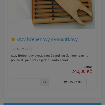
Stav hřebenový dvoudírkový
SKLADEM 2 KS
Stav hřebenový dvoudírkový s jedním člunkem. Lze ho
používat i jako stav s jednou řadou dírek,…
Cena:
240,00 Kč
ks
Do košíku