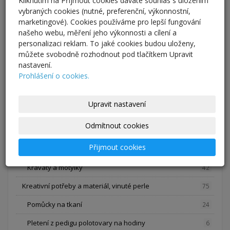
Kliknutím na Přijmout cookies dáváte souhlas s uložením
Hodiny
20
vybraných cookies (nutné, preferenční, výkonnostní,
Cedule
12
marketingové). Cookies používáme pro lepší fungování
našeho webu, měření jeho výkonnosti a cílení a
Nábytek
1
personalizaci reklam. To jaké cookies budou uloženy,
můžete svobodně rozhodnout pod tlačítkem Upravit
Oděvy a oděvní doplňky, svatba
65
nastavení.
Kabelky a tašky
Prohlášení o cookies.
1
Svatební šaty, ozdoby a kytice
12
Upravit nastavení
Opasky, šály a šátky
1
Odmítnout cookies
Sukně a kalhoty
5
Přijmout cookies
Halenky, trička, mikiny a šaty
4
Kravaty a motýlky
42
Kreativní potřeby a materiál, vinuté perle
75
Pomůcky na tkaní
24
Pletení z pedigu polotovary na hodiny
6