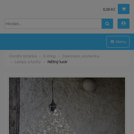
0,00 Kč
Hledat
Menu
Úvodní stránka
E-shop
Dekorace, esoterika
Lampy a lustry
Něžný lustr