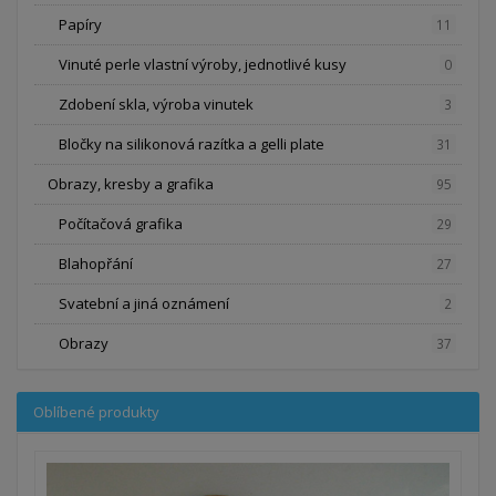
Papíry
11
Vinuté perle vlastní výroby, jednotlivé kusy
0
Zdobení skla, výroba vinutek
3
Bločky na silikonová razítka a gelli plate
31
Obrazy, kresby a grafika
95
Počítačová grafika
29
Blahopřání
27
Svatební a jiná oznámení
2
Obrazy
37
Oblíbené produkty