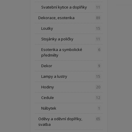
Svatební kytice a doplňky
11
Dekorace, esoterika
89
Loutky
15
Stojánky a poličky
11
Esoterika a symbolické
6
předměty
Dekor
9
Lampy a lustry
15
Hodiny
20
Cedule
12
Nábytek
1
Oděvy a oděvní doplňky,
65
svatba