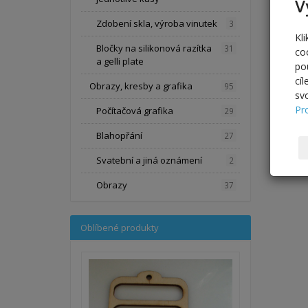
V
Zdobení skla, výroba vinutek
3
Kl
Bločky na silikonová razítka
31
co
a gelli plate
po
cí
Obrazy, kresby a grafika
95
sv
Pr
Počítačová grafika
29
Blahopřání
27
Svatební a jiná oznámení
2
Obrazy
37
Oblíbené produkty