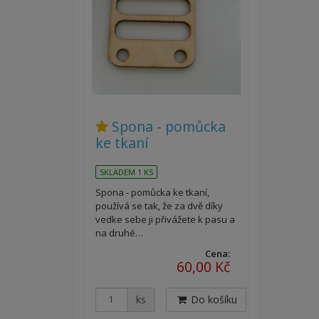
Spona - pomůcka
ke tkaní
SKLADEM 1 KS
Spona - pomůcka ke tkaní,
používá se tak, že za dvě díky
vedke sebe ji přivážete k pasu a
na druhé…
Cena:
60,00 Kč
ks
Do košíku