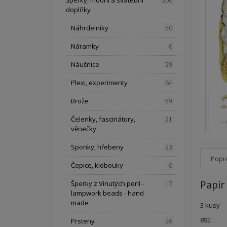
Šperky, módní a svatební
306
doplňky
Náhrdelníky
50
Náramky
6
Náušnice
29
Plexi, experimenty
64
Brože
59
Čelenky, fascinátory,
21
věnečky
Sponky, hřebeny
23
Popi
Čepice, klobouky
0
Papír 
Šperky z Vinutých perlí -
17
lampwork beads - hand
made
3 kusy
892
Prsteny
26