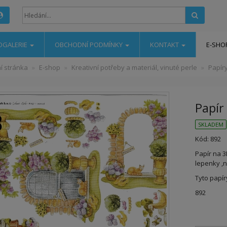
Hledat
OGALERIE
OBCHODNÍ PODMÍNKY
KONTAKT
E-SHO
í stránka
E-shop
Kreativní potřeby a materiál, vinuté perle
Papír
Papír 
SKLADEM
Kód: 892
Papír na 3
lepenky ,
Tyto papír
892