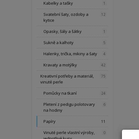
Kabelky a tašky
1
Svatební šaty, ozdoby a
12
kytice
Opasky, šály a šátky
1
Sukně a kalhoty
5
Halenky, trička, mikiny a šaty
4
Kravaty a motýlky
42
Kreativní potřeby a materiál,
75
vinuté perle
Pomůcky na tkaní
24
Pletení z pedigu polotovary
6
na hodiny
Papíry
11
Vinuté perle vlastní výroby,
0
jednotlivé kusy