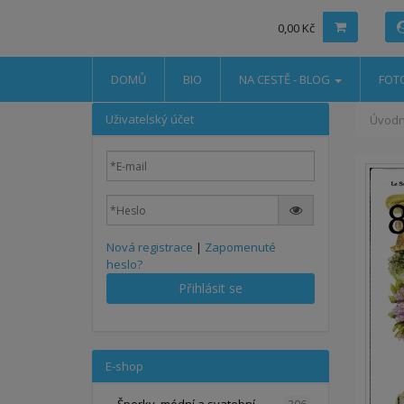
0,00 Kč
DOMŮ
BIO
NA CESTĚ - BLOG
FOT
Uživatelský účet
Úvodn
Nová registrace
|
Zapomenuté
heslo?
Přihlásit se
E-shop