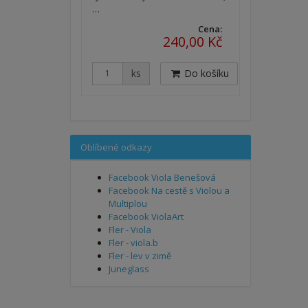
…
Cena:
240,00 Kč
ks
Do košíku
Oblíbené odkazy
Facebook Viola Benešová
Facebook Na cestě s Violou a
Multiplou
Facebook ViolaArt
Fler - Viola
Fler - viola.b
Fler - lev v zimě
Juneglass