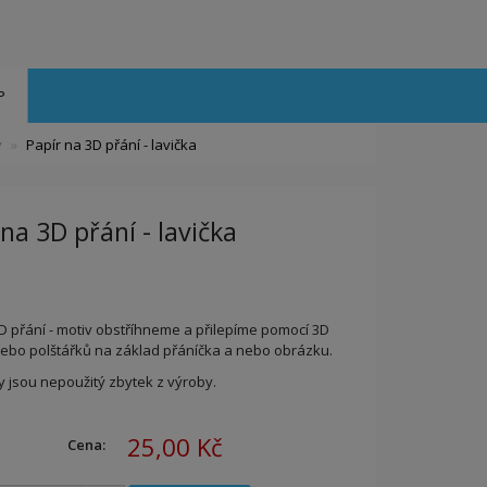
P
y
Papír na 3D přání - lavička
na 3D přání - lavička
D přání - motiv obstříhneme a přilepíme pomocí 3D
nebo polštářků na základ přáníčka a nebo obrázku.
y jsou nepoužitý zbytek z výroby.
25,00 Kč
Cena: