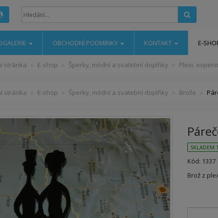
Hledat
OGALERIE
OBCHODNÍ PODMÍNKY
KONTAKT
E-SHO
í stránka
E-shop
Šperky, módní a svatební doplňky
Plexi, exper
í stránka
E-shop
Šperky, módní a svatební doplňky
Brože
Pár
Páreč
SKLADEM 1
Kód: 1337
Brož z ple