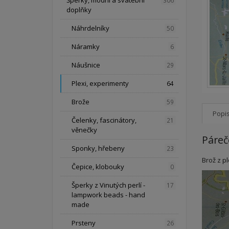
Šperky, módní a svatební
306
doplňky
Náhrdelníky
50
Náramky
6
Náušnice
29
Plexi, experimenty
64
Brože
59
Popi
Čelenky, fascinátory,
21
věnečky
Páreč
Sponky, hřebeny
23
Brož z p
Čepice, klobouky
0
Šperky z Vinutých perlí -
17
lampwork beads - hand
made
Prsteny
26