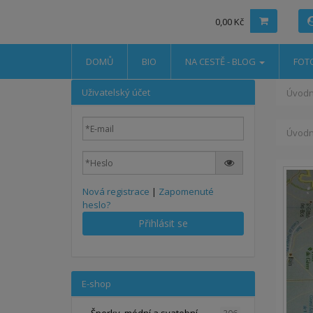
0,00 Kč
DOMŮ
BIO
NA CESTĚ - BLOG
FOT
Uživatelský účet
Úvodn
Úvodn
Nová registrace
|
Zapomenuté
heslo?
Přihlásit se
E-shop