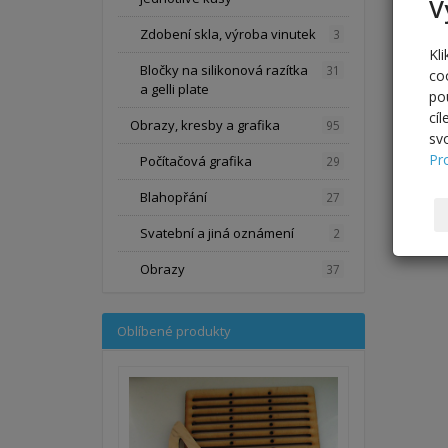
V
Zdobení skla, výroba vinutek
3
Kl
Bločky na silikonová razítka
31
co
a gelli plate
po
cí
Obrazy, kresby a grafika
95
sv
Pr
Počítačová grafika
29
Blahopřání
27
Svatební a jiná oznámení
2
Obrazy
37
Oblíbené produkty