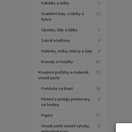
Kabelky a tašky
1
Svatební šaty, ozdoby a
12
kytice
Opasky, šály a šátky
1
Sukně a kalhoty
5
Halenky, trička, mikiny a šaty
4
Kravaty a motýlky
42
Kreativní potřeby a materiál,
75
vinuté perle
Pomůcky na tkaní
24
Pletení z pedigu polotovary
6
na hodiny
Papíry
11
Vinuté perle vlastní výroby,
0
jednotlivé kusy