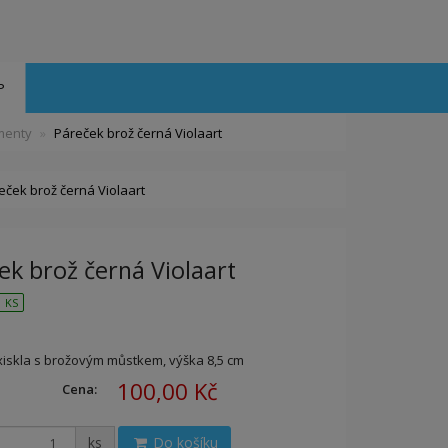
P
imenty
Páreček brož černá Violaart
eček brož černá Violaart
ek brož černá Violaart
 KS
xiskla s brožovým můstkem, výška 8,5 cm
100,00 Kč
Cena:
ks
Do košíku