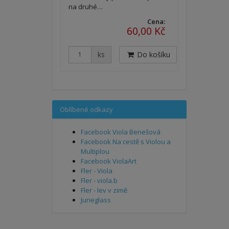
na druhé…
Cena:
60,00 Kč
ks
Do košíku
Oblíbené odkazy
Facebook Viola Benešová
Facebook Na cestě s Violou a
Multiplou
Facebook ViolaArt
Fler - Viola
Fler - viola.b
Fler - lev v zimě
Juneglass