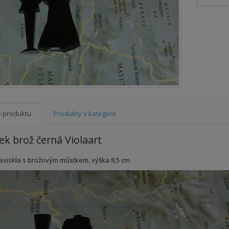
s produktu
Produkty v kategorii
ek brož černá Violaart
lexiskla s brožovým můstkem, výška 8,5 cm