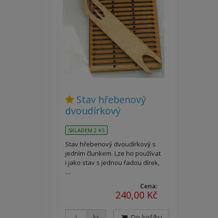
Stav hřebenový
dvoudírkový
SKLADEM 2 KS
Stav hřebenový dvoudírkový s
jedním člunkem. Lze ho používat
i jako stav s jednou řadou dírek,
…
Cena:
240,00 Kč
ks
Do košíku