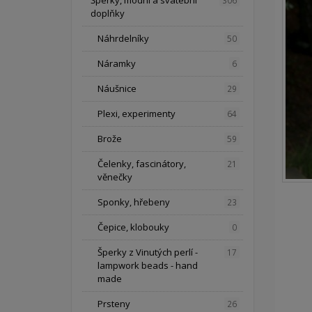
Šperky, módní a svatební
306
doplňky
Náhrdelníky
50
Náramky
6
Náušnice
29
Plexi, experimenty
64
Brože
59
Čelenky, fascinátory,
21
věnečky
Sponky, hřebeny
23
Čepice, klobouky
0
Šperky z Vinutých perlí -
17
lampwork beads - hand
made
Prsteny
26