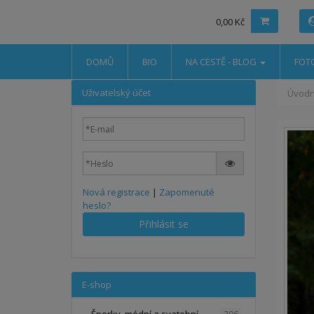
0,00 Kč
DOMŮ
BIO
NA CESTĚ - BLOG
FOT
Uživatelský účet
Úvodn
Nová registrace
|
Zapomenuté
heslo?
Přihlásit se
E-shop