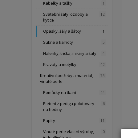
Kabelky a tašky
1
Svatební šaty, ozdoby a
12
kytice
Opasky, šály a šátky
1
Sukně a kalhoty
5
Halenky, trička, mikiny a šaty
4
Kravaty a motýlky
42
Kreativní potřeby a materiál,
75
vinuté perle
Pomůcky na tkaní
24
Pletení z pedigu polotovary
6
na hodiny
Papíry
11
Vinuté perle vlastní výroby,
0
jednotlivé kusy