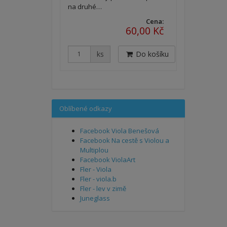
na druhé…
Cena:
60,00 Kč
ks
Do košíku
Oblíbené odkazy
Facebook Viola Benešová
Facebook Na cestě s Violou a
Multiplou
Facebook ViolaArt
Fler - Viola
Fler - viola.b
Fler - lev v zimě
Juneglass