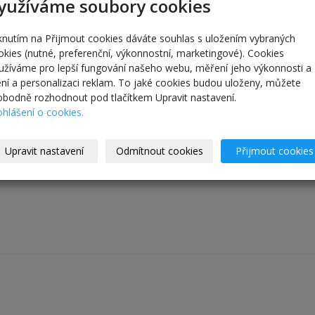
yužíváme soubory cookies
iknutím na Přijmout cookies dáváte souhlas s uložením vybraných
okies (nutné, preferenční, výkonnostní, marketingové). Cookies
užíváme pro lepší fungování našeho webu, měření jeho výkonnosti a
lení a personalizaci reklam. To jaké cookies budou uloženy, můžete
obodně rozhodnout pod tlačítkem Upravit nastavení.
ohlášení o cookies.
s produktu
Produkty v kategorii
Upravit nastavení
Odmítnout cookies
Přijmout cookies
 nebo čelenka