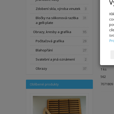
V
Zdobení skla, výroba vinutek
3
Kl
Bločky na silikonová razítka
31
co
a gelli plate
po
cí
Obrazy, kresby a grafika
95
sv
Pr
Počítačová grafika
29
Popi
Blahopřání
27
Pásek
Svatební a jiná oznámení
2
Obrazy
37
1 ks
562
7071809
Oblíbené produkty