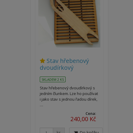
Stav hřebenový
dvoudírkový
SKLADEM 2 KS
Stav hřebenový dvoudírkový s
jedním člunkem. Lze ho používat
i jako stav s jednou řadou dírek,
…
Cena:
240,00 Kč
ks
Do košíku