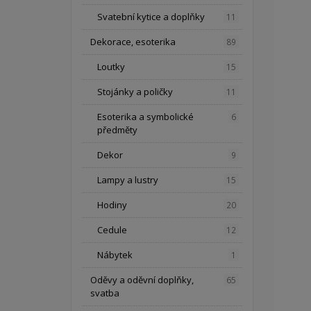
Svatební kytice a doplňky
11
Dekorace, esoterika
89
Loutky
15
Stojánky a poličky
11
Esoterika a symbolické
6
předměty
Dekor
9
Lampy a lustry
15
Hodiny
20
Cedule
12
Nábytek
1
Oděvy a oděvní doplňky,
65
svatba