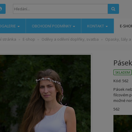
Hledat
OGALERIE
OBCHODNÍ PODMÍNKY
KONTAKT
E-SHO
í stránka
E-shop
Oděvy a oděvní doplňky, svatba
Opasky, šály a
Pásek
SKLADEM
Kód: 562
Pásek neb
filcovém p
možné nos
562