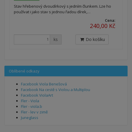
Stav hřebenový dvoudírkový s jedním člunkem. Lze ho
používat i jako stav s jednou řadou dírek,…
Cena:
240,00 Kč
ks
Do košíku
Oblíbené odkazy
Facebook Viola Benešová
Facebook Na cestě s Violou a Multiplou
Facebook ViolaArt
Fler - Viola
Fler - viola.b
Fler - lev v zimě
Juneglass