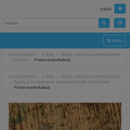
0,00 Kč
Hledat
Menu
Úvodní stránka
E-shop
Šperky, módní a svatební doplňky
Prsteny
Prsten modrofialový
Úvodní stránka
E-shop
Šperky, módní a svatební doplňky
Šperky z Vinutých perlí - lampwork beads - hand made
Prsten modrofialový