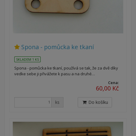
Spona - pomůcka ke tkaní
SKLADEM 1 KS
Spona - pomůcka ke tkaní, používá se tak, že za dvě díky
vedke sebe ji přivážete k pasu a na druhé…
Cena:
60,00 Kč
ks
Do košíku