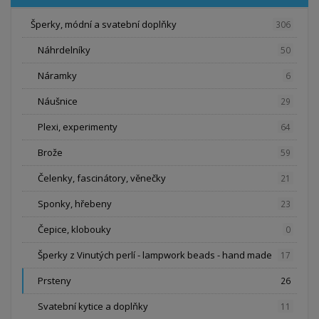
Šperky, módní a svatební doplňky
306
Náhrdelníky
50
Náramky
6
Náušnice
29
Plexi, experimenty
64
Brože
59
Čelenky, fascinátory, věnečky
21
Sponky, hřebeny
23
Čepice, klobouky
0
Šperky z Vinutých perlí - lampwork beads - hand made
17
Prsteny
26
Svatební kytice a doplňky
11