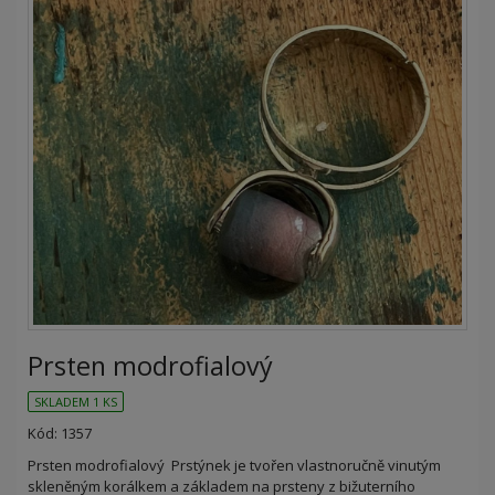
Prsten modrofialový
SKLADEM 1 KS
Kód: 1357
Prsten modrofialový Prstýnek je tvořen vlastnoručně vinutým
skleněným korálkem a základem na prsteny z bižuterního