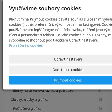
Opasky, šály a šátky
1
Využíváme soubory cookies
Sukně a kalhoty
5
Halenky, trička, mikiny a šaty
4
Kliknutím na Přijmout cookies dáváte souhlas s uložením vybr
cookies (nutné, preferenční, výkonnostní, marketingové). Cooki
Kravaty a motýlky
42
používáme pro lepší fungování našeho webu, měření jeho výko
cílení a personalizaci reklam. To jaké cookies budou uloženy, 
Kreativní potřeby a materiál, vinuté perle
75
svobodně rozhodnout pod tlačítkem Upravit nastavení.
Prohlášení o cookies.
Pomůcky na tkaní
24
Pletení z pedigu polotovary na hodiny
6
Upravit nastavení
Papíry
11
Odmítnout cookies
Vinuté perle vlastní výroby, jednotlivé kusy
0
Přijmout cookies
Zdobení skla, výroba vinutek
3
Bločky na silikonová razítka a gelli plate
31
Obrazy, kresby a grafika
95
Počítačová grafika
29