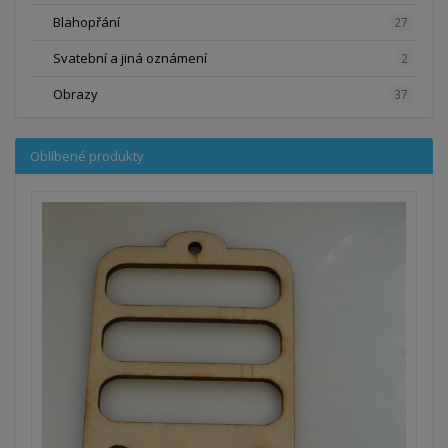
Blahopřání
27
Svatební a jiná oznámení
2
Obrazy
37
Oblíbené produkty