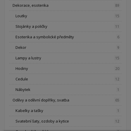
Dekorace, esoterika
89
Loutky
15
Stojánky a poličky
11
Esoterika a symbolické předměty
6
Dekor
9
Lampy a lustry
15
Hodiny
20
Cedule
12
Nábytek
1
Oděvy a oděvní doplňky, svatba
65
Kabelky a tašky
1
Svatební šaty, ozdoby a kytice
12