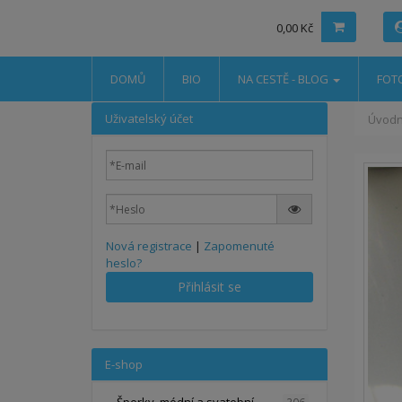
0,00 Kč
DOMŮ
BIO
NA CESTĚ - BLOG
FOT
Uživatelský účet
Úvodn
Nová registrace
|
Zapomenuté
heslo?
Přihlásit se
E-shop