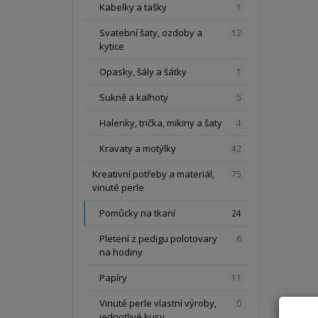
Kabelky a tašky
1
Svatební šaty, ozdoby a
12
kytice
Opasky, šály a šátky
1
Sukně a kalhoty
5
Halenky, trička, mikiny a šaty
4
Kravaty a motýlky
42
Kreativní potřeby a materiál,
75
vinuté perle
Pomůcky na tkaní
24
Pletení z pedigu polotovary
6
na hodiny
Papíry
11
Vinuté perle vlastní výroby,
0
jednotlivé kusy