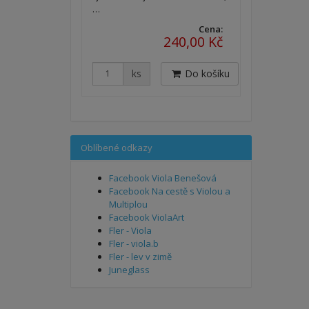
…
Cena:
240,00 Kč
ks
Do košíku
Oblíbené odkazy
Facebook Viola Benešová
Facebook Na cestě s Violou a
Multiplou
Facebook ViolaArt
Fler - Viola
Fler - viola.b
Fler - lev v zimě
Juneglass