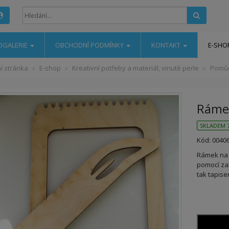
Hledat
OGALERIE
OBCHODNÍ PODMÍNKY
KONTAKT
E-SHO
í stránka
E-shop
Kreativní potřeby a materiál, vinuté perle
Pomůc
Rámek
SKLADEM 7
Kód: 0040
Rámek na 
pomocí za
tak tapiseri