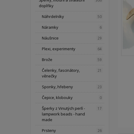
Šperky, módní a svatební
306
doplňky
Náhrdelníky
50
Náramky
6
Náušnice
29
Plexi, experimenty
64
Brože
59
Čelenky, fascinátory,
21
věnečky
Sponky, hřebeny
23
Čepice, klobouky
0
Šperky z Vinutých perlí -
17
lampwork beads - hand
made
Prsteny
26