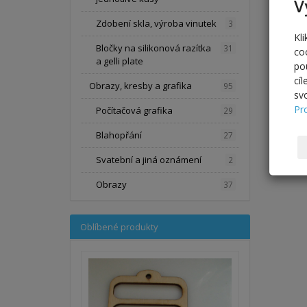
V
Zdobení skla, výroba vinutek
3
Kl
Bločky na silikonová razítka
31
co
a gelli plate
po
cí
Obrazy, kresby a grafika
95
sv
Pr
Počítačová grafika
29
Blahopřání
27
Svatební a jiná oznámení
2
Obrazy
37
Oblíbené produkty