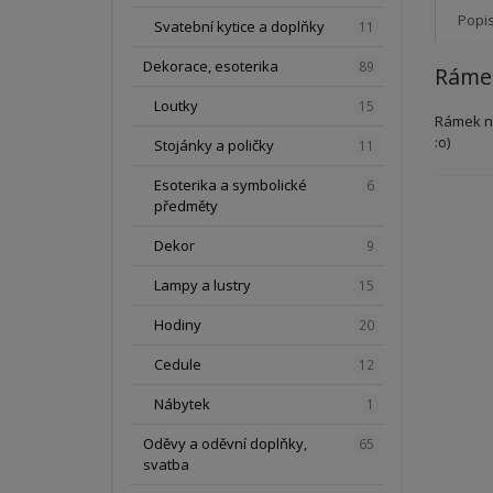
Popi
Svatební kytice a doplňky
11
Dekorace, esoterika
89
Rámek
Loutky
15
Rámek na
:o)
Stojánky a poličky
11
Esoterika a symbolické
6
předměty
Dekor
9
Lampy a lustry
15
Hodiny
20
Cedule
12
Nábytek
1
Oděvy a oděvní doplňky,
65
svatba