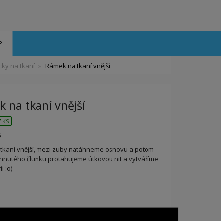
P
ky na tkaní
Rámek na tkaní vnější
 na tkaní vnější
 KS
6
tkaní vnější, mezi zuby natáhneme osnovu a potom
hnutého člunku protahujeme útkovou nit a vytváříme
i :o)