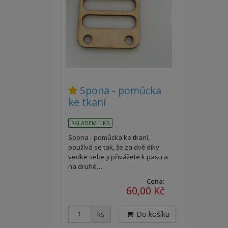
Spona - pomůcka
ke tkaní
SKLADEM 1 KS
Spona - pomůcka ke tkaní,
používá se tak, že za dvě díky
vedke sebe ji přivážete k pasu a
na druhé…
Cena:
60,00 Kč
ks
Do košíku