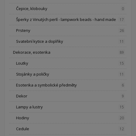
Čepice, klobouky
0
Šperky z Vinutých perlí - lampwork beads - hand made
17
Prsteny
26
Svatební kytice a doplňky
11
Dekorace, esoterika
89
Loutky
15
Stojánky a poličky
11
Esoterika a symbolické předměty
6
Dekor
9
Lampy a lustry
15
Hodiny
20
Cedule
12