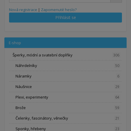
Nová registrace
|
Zapomenuté heslo?
Přihlásit se
E-shop
Šperky, módní a svatební doplňky
306
Náhrdelníky
50
Náramky
6
Náušnice
29
Plexi, experimenty
64
Brože
59
Čelenky, fascinátory, věnečky
21
Sponky, hřebeny
23