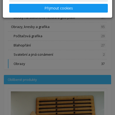
Přijmout cookies
Zdobení skla, výroba vinutek
3
Bločky na silikonová razítka a gelli plate
31
Obrazy, kresby a grafika
95
Počítačová grafika
29
Blahopřání
27
Svatební a jiná oznámení
2
Obrazy
37
Oblíbené produkty