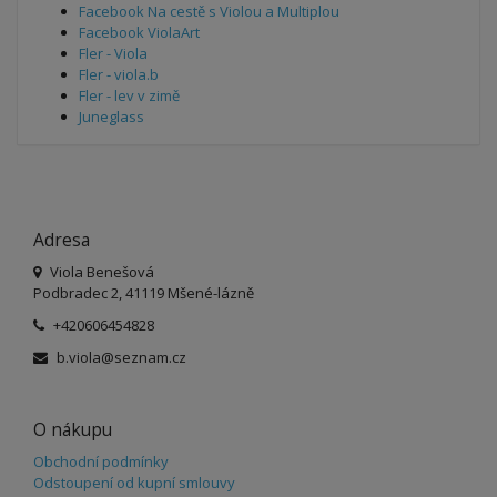
Facebook Na cestě s Violou a Multiplou
Facebook ViolaArt
Fler - Viola
Fler - viola.b
Fler - lev v zimě
Juneglass
Adresa
Viola Benešová
Podbradec 2, 41119 Mšené-lázně
+420606454828
b.viola@seznam.cz
O nákupu
Obchodní podmínky
Odstoupení od kupní smlouvy