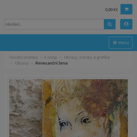
0,00 Kč
Hledat
Menu
Úvodní stránka
E-shop
Obrazy, kresby a grafika
Obrazy
Renesanční žena