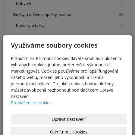
Nábytek
1
Oděvy a oděvní doplňky, svatba
65
Kabelky a tašky
1
Svatební šaty, ozdoby a kytice
12
Využíváme soubory cookies
Opasky, šály a šátky
1
Sukně a kalhoty
Kliknutím na Přijmout cookies dáváte souhlas s uložením
5
vybraných cookies (nutné, preferenční, výkonnostní,
Halenky, trička, mikiny a šaty
4
marketingové). Cookies používáme pro lepší fungování
našeho webu, měření jeho výkonnosti a cílení a
Kravaty a motýlky
42
personalizaci reklam. To jaké cookies budou uloženy,
můžete svobodně rozhodnout pod tlačítkem Upravit
Kreativní potřeby a materiál, vinuté perle
75
nastavení.
Pomůcky na tkaní
24
Prohlášení o cookies.
Pletení z pedigu polotovary na hodiny
6
Upravit nastavení
Papíry
11
Odmítnout cookies
Vinuté perle vlastní výroby, jednotlivé kusy
0