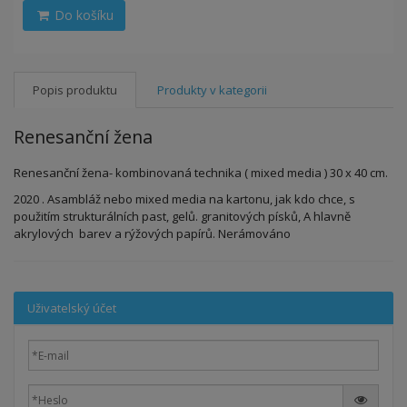
Do košíku
Popis produktu
Produkty v kategorii
Renesanční žena
Renesanční žena- kombinovaná technika ( mixed media ) 30 x 40 cm.
2020 . Asambláž nebo mixed media na kartonu, jak kdo chce, s
použitím strukturálních past, gelů. granitových písků, A hlavně
akrylových barev a rýžových papírů. Nerámováno
Uživatelský účet