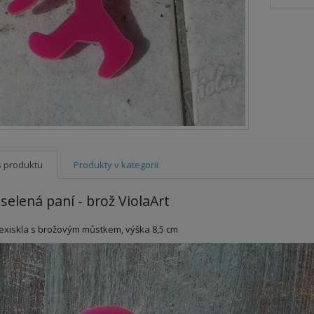
s produktu
Produkty v kategorii
selená paní - brož ViolaArt
lexiskla s brožovým můstkem, výška 8,5 cm