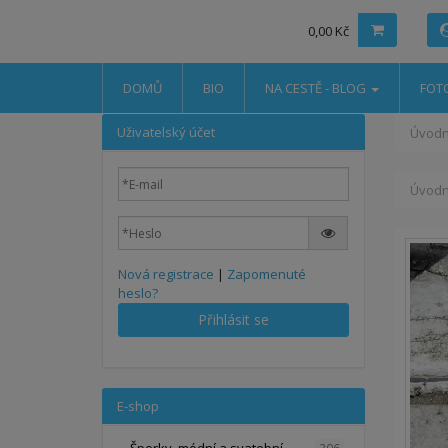
0,00 Kč
DOMŮ
BIO
NA CESTĚ - BLOG
FOT
Uživatelský účet
Úvodn
Úvodn
Nová registrace
|
Zapomenuté
heslo?
Přihlásit se
E-shop