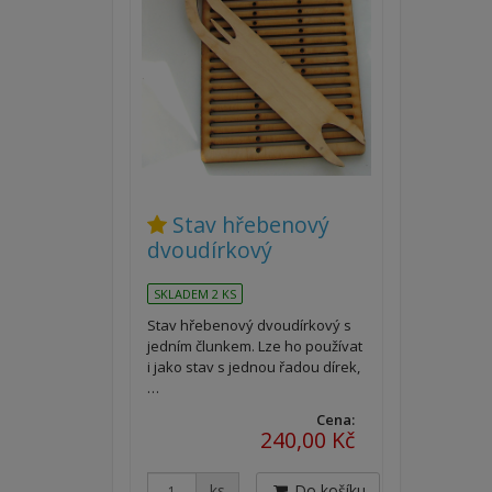
Stav hřebenový
dvoudírkový
SKLADEM 2 KS
Stav hřebenový dvoudírkový s
jedním člunkem. Lze ho používat
i jako stav s jednou řadou dírek,
…
Cena:
240,00 Kč
ks
Do košíku