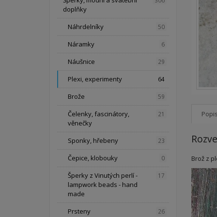
Šperky, módní a svatební
306
doplňky
Náhrdelníky
50
Náramky
6
Náušnice
29
Plexi, experimenty
64
Brože
59
Čelenky, fascinátory,
Popi
21
věnečky
Rozve
Sponky, hřebeny
23
Čepice, klobouky
Brož z p
0
Šperky z Vinutých perlí -
17
lampwork beads - hand
made
Prsteny
26