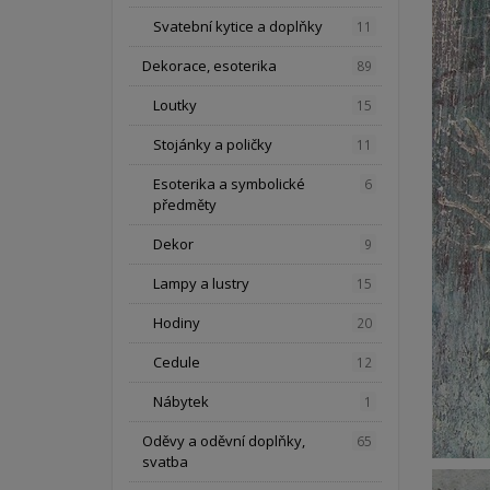
Svatební kytice a doplňky
11
Dekorace, esoterika
89
Loutky
15
Stojánky a poličky
11
Esoterika a symbolické
6
předměty
Dekor
9
Lampy a lustry
15
Hodiny
20
Cedule
12
Nábytek
1
Oděvy a oděvní doplňky,
65
svatba