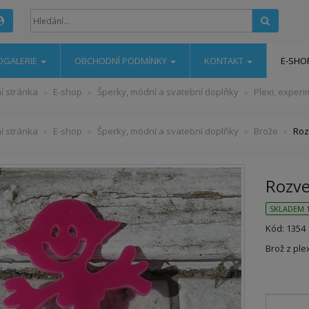
Hledat
OGALERIE
OBCHODNÍ PODMÍNKY
KONTAKT
E-SHO
í stránka
E-shop
Šperky, módní a svatební doplňky
Plexi, exper
í stránka
E-shop
Šperky, módní a svatební doplňky
Brože
Roz
Rozve
SKLADEM 1
Kód: 1354
Brož z ple