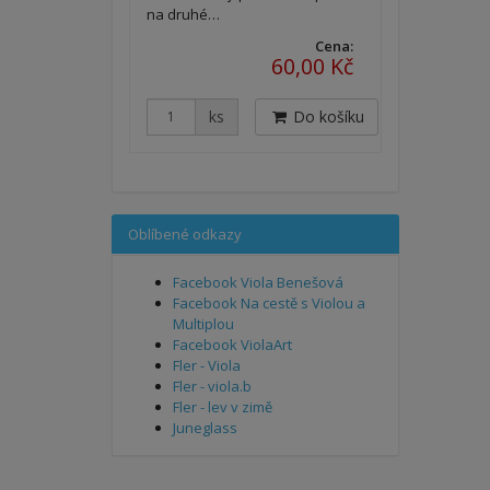
na druhé…
Cena:
60,00 Kč
ks
Do košíku
Oblíbené odkazy
Facebook Viola Benešová
Facebook Na cestě s Violou a
Multiplou
Facebook ViolaArt
Fler - Viola
Fler - viola.b
Fler - lev v zimě
Juneglass