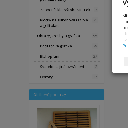
V
Zdobení skla, výroba vinutek
3
Kl
Bločky na silikonová razítka
31
co
a gelli plate
po
cí
Obrazy, kresby a grafika
95
sv
Pr
Počítačová grafika
29
Blahopřání
27
Svatební a jiná oznámení
2
Obrazy
37
Oblíbené produkty