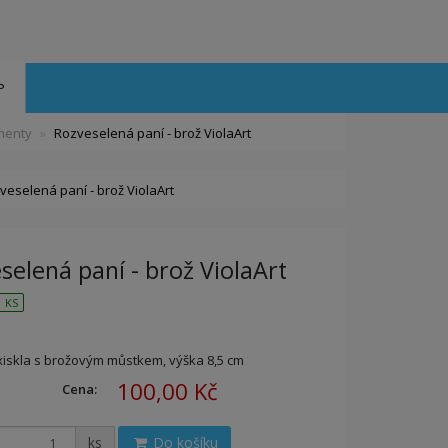
P
imenty
Rozveselená paní - brož ViolaArt
veselená paní - brož ViolaArt
selená paní - brož ViolaArt
 KS
xiskla s brožovým můstkem, výška 8,5 cm
100,00 Kč
Cena:
ks
Do košíku