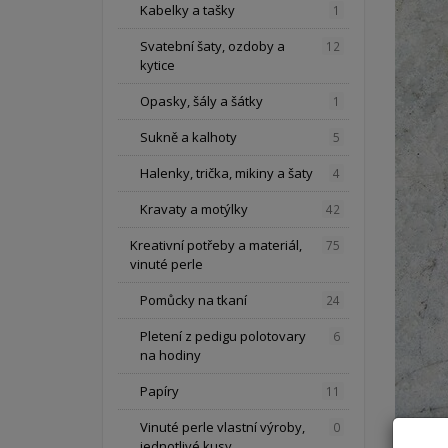
Kabelky a tašky
1
Svatební šaty, ozdoby a
12
kytice
Opasky, šály a šátky
1
Sukně a kalhoty
5
Halenky, trička, mikiny a šaty
4
Kravaty a motýlky
42
Kreativní potřeby a materiál,
75
vinuté perle
Pomůcky na tkaní
24
Pletení z pedigu polotovary
6
na hodiny
Papíry
11
Vinuté perle vlastní výroby,
0
jednotlivé kusy