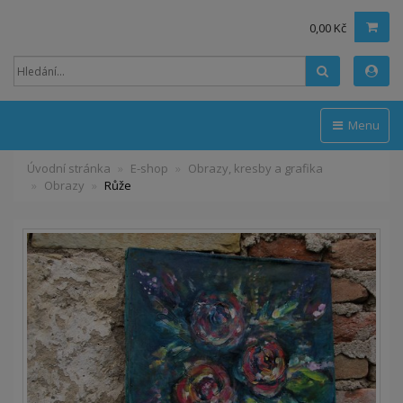
0,00 Kč
Hledat
Menu
Úvodní stránka
E-shop
Obrazy, kresby a grafika
Obrazy
Růže