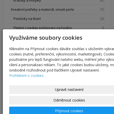
Kravaty a motýlky
42
Kreativní potřeby a materiál, vinuté perle
75
Pomůcky na tkaní
24
Pletení z pedigu polotovary na hodiny
6
Využíváme soubory cookies
Papíry
11
Vinuté perle vlastní výroby, jednotlivé kusy
0
Kliknutím na Přijmout cookies dáváte souhlas s uložením vybr
cookies (nutné, preferenční, výkonnostní, marketingové). Cooki
Zdobení skla, výroba vinutek
3
používáme pro lepší fungování našeho webu, měření jeho výko
Bločky na silikonová razítka a gelli plate
31
cílení a personalizaci reklam. To jaké cookies budou uloženy, 
svobodně rozhodnout pod tlačítkem Upravit nastavení.
Obrazy, kresby a grafika
95
Prohlášení o cookies.
Počítačová grafika
29
Upravit nastavení
Blahopřání
27
Odmítnout cookies
Svatební a jiná oznámení
2
Obrazy
37
Přijmout cookies