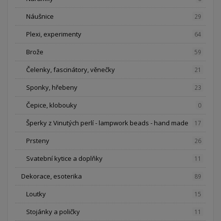
Náušnice
29
Plexi, experimenty
64
Brože
59
Čelenky, fascinátory, věnečky
21
Sponky, hřebeny
23
Čepice, klobouky
0
Šperky z Vinutých perlí - lampwork beads - hand made
17
Prsteny
26
Svatební kytice a doplňky
11
Dekorace, esoterika
89
Loutky
15
Stojánky a poličky
11