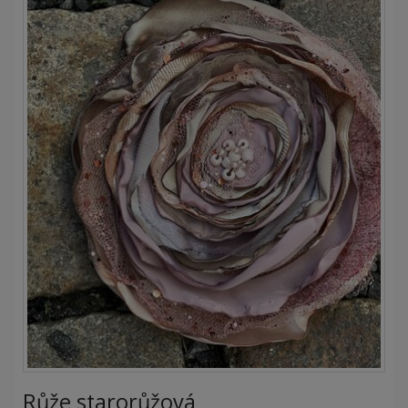
Růže starorůžová