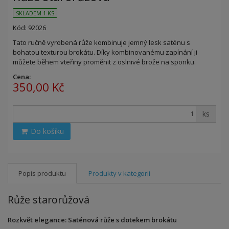
SKLADEM 1 KS
Kód: 92026
Tato ručně vyrobená růže kombinuje jemný lesk saténu s
bohatou texturou brokátu. Díky kombinovanému zapínání ji
můžete během vteřiny proměnit z oslnivé brože na sponku.
Cena:
350,00 Kč
ks
Do košíku
Popis produktu
Produkty v kategorii
Růže starorůžová
Rozkvět elegance: Saténová růže s dotekem brokátu