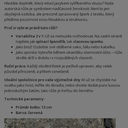
Hledáte doplněk, který mluví jazykem vytříbeného vkusu? Naše
autorská růže je symbolem nadčasové ženskosti. Není to jen
obyčejná ozdoba, ale precizně zpracovaný šperk z textilu, který
přitáhne pozornost svou hloubkou a strukturou.
Proč si vybrat právě tuto růži?
Variabilita 2 v 1:
Už se nemusíte rozhodovat. Na zadní straně
najdete jak
spínací špendlík
, tak
vlasovou sponku
.
Jako brož:
Ozdobte své oblíbené sako, šálu nebo kabelku.
Jako sponka:
Vytvořte během okamžiku slavnostní účes – růže
skvěle drží v drdolu i v rozpuštěných vlasech.
Ruční práce:
Každý okvětní lístek je pečlivě upraven, aby celek
působil přirozeně, a přitom vznešeně.
Ideální společnice pro vaše výjimečné dny
Ať už se chystáte na
svatbu jako host, míříte do divadla, nebo chcete dodat punc luxusu
jednoduchým šatům, tato růže je trefou do černého
Technické parametry:
Průměr květu: 13 cm
Barva: červená