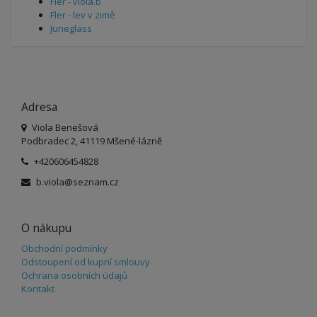
Fler - viola.b
Fler - lev v zimě
Juneglass
Adresa
Viola Benešová
Podbradec 2, 41119 Mšené-lázně
+420606454828
b.viola@seznam.cz
O nákupu
Obchodní podmínky
Odstoupení od kupní smlouvy
Ochrana osobních údajů
Kontakt