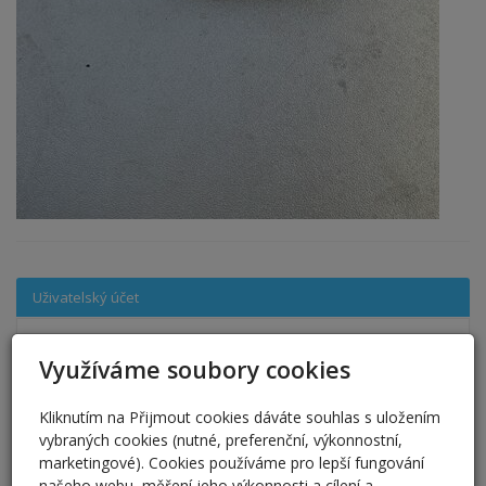
Uživatelský účet
Využíváme soubory cookies
Kliknutím na Přijmout cookies dáváte souhlas s uložením
vybraných cookies (nutné, preferenční, výkonnostní,
Nová registrace
|
Zapomenuté heslo?
marketingové). Cookies používáme pro lepší fungování
Přihlásit se
našeho webu, měření jeho výkonnosti a cílení a