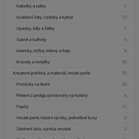
Kabelky a tašky
1
Svatební šaty, ozdoby a kytice
12
Opasky, šály a šátky
1
Sukně a kalhoty
5
Halenky, trička, mikiny a šaty
4
Kravaty a motýlky
42
Kreativní potřeby a materiál, vinuté perle
75
Pomůcky na tkaní
24
Pletení z pedigu polotovary na hodiny
6
Papíry
11
Vinuté perle vlastní výroby, jednotlivé kusy
0
Zdobení skla, výroba vinutek
3