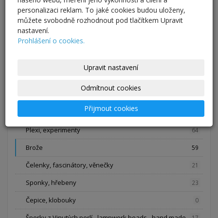
personalizaci reklam. To jaké cookies budou uloženy,
můžete svobodně rozhodnout pod tlačítkem Upravit
nastavení.
E-shop
Prohlášení o cookies.
Šperky, módní a svatební doplňky
306
Upravit nastavení
Náhrdelníky
50
Odmítnout cookies
Náramky
6
Přijmout cookies
Náušnice
29
Plexi, experimenty
64
Brože
59
Čelenky, fascinátory, věnečky
21
Sponky, hřebeny
23
Čepice, klobouky
0
Šperky z Vinutých perlí - lampwork beads - hand made
17