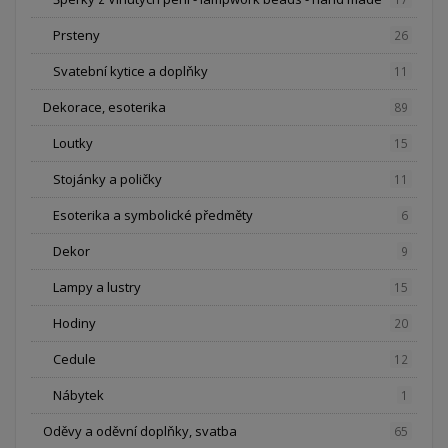
Prsteny
26
Svatební kytice a doplňky
11
Dekorace, esoterika
89
Loutky
15
Stojánky a poličky
11
Esoterika a symbolické předměty
6
Dekor
9
Lampy a lustry
15
Hodiny
20
Cedule
12
Nábytek
1
Oděvy a oděvní doplňky, svatba
65