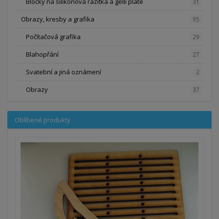
Bločky na silikonová razítka a gelli plate
31
Obrazy, kresby a grafika
95
Počítačová grafika
29
Blahopřání
27
Svatební a jiná oznámení
2
Obrazy
37
Oblíbené produkty