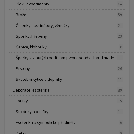
Plexi, experimenty
64
Brože
59
Čelenky, fascinátory, věnečky
21
Sponky, hřebeny
23
Čepice, klobouky
0
Šperky z Vinutých perlí - lampwork beads - hand made
17
Prsteny
26
Svatební kytice a doplňky
11
Dekorace, esoterika
89
Loutky
15
Stojánky a poličky
11
Esoterika a symbolické předměty
6
Dekor
9