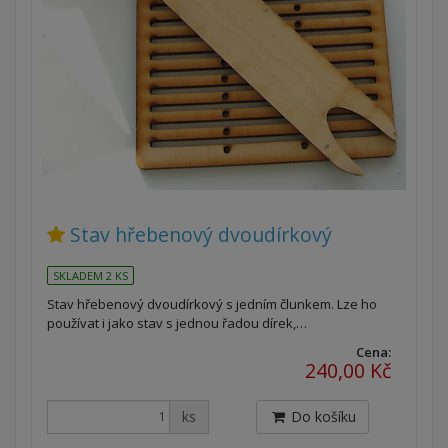
Stav hřebenový dvoudírkový
SKLADEM 2 KS
Stav hřebenový dvoudírkový s jedním člunkem. Lze ho
používat i jako stav s jednou řadou dírek,…
Cena:
240,00 Kč
ks
Do košíku