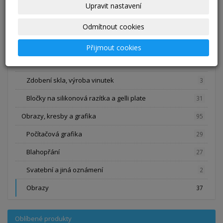
Upravit nastavení
Pomůcky na tkaní
24
Pletení z pedigu polotovary na hodiny
Odmítnout cookies
6
Papíry
11
Přijmout cookies
Vinuté perle vlastní výroby, jednotlivé kusy
0
Zdobení skla, výroba vinutek
3
Bločky na silikonová razítka a gelli plate
31
Obrazy, kresby a grafika
95
Počítačová grafika
29
Blahopřání
27
Svatební a jiná oznámení
2
Obrazy
37
Oblíbené produkty