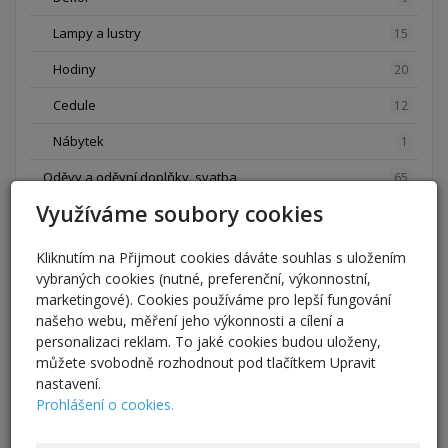
Lampy a lustry
15
Hodiny
20
Cedule
12
Nábytek
1
Oděvy a oděvní doplňky, svatba
65
Využíváme soubory cookies
Kabelky a tašky
1
Svatební šaty, ozdoby a kytice
12
Kliknutím na Přijmout cookies dáváte souhlas s uložením
vybraných cookies (nutné, preferenční, výkonnostní,
Opasky, šály a šátky
1
marketingové). Cookies používáme pro lepší fungování
našeho webu, měření jeho výkonnosti a cílení a
Sukně a kalhoty
5
personalizaci reklam. To jaké cookies budou uloženy,
Halenky, trička, mikiny a šaty
4
můžete svobodně rozhodnout pod tlačítkem Upravit
nastavení.
Kravaty a motýlky
42
Prohlášení o cookies.
Kreativní potřeby a materiál, vinuté perle
75