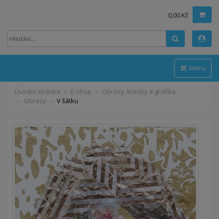
0,00 Kč
Hledat
Menu
Úvodní stránka
E-shop
Obrazy, kresby a grafika
Obrazy
V šátku