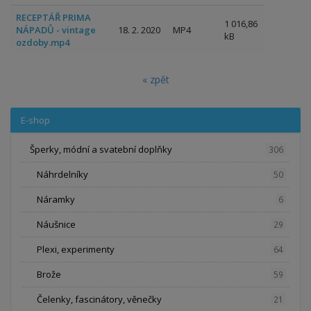
RECEPTÁŘ PRIMA
1 016,86
NÁPADŮ - vintage
18. 2. 2020
MP4
kB
ozdoby.mp4
« zpět
E-shop
Šperky, módní a svatební doplňky
306
Náhrdelníky
50
Náramky
6
Náušnice
29
Plexi, experimenty
64
Brože
59
Čelenky, fascinátory, věnečky
21