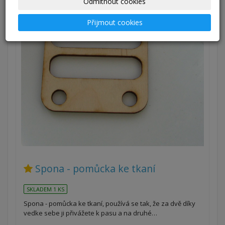
Odmítnout cookies
Přijmout cookies
Spona - pomůcka ke tkaní
SKLADEM 1 KS
Spona - pomůcka ke tkaní, používá se tak, že za dvě díky
vedke sebe ji přivážete k pasu a na druhé…