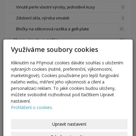
Vinuté perle vlastní výroby, jednotlivé kusy
0
Zdobení skla, výroba vinutek
3
Bločky na silikonová razítka a gelli plate
31
Obrazy, kresby a grafika
95
Využíváme soubory cookies
Počítačová grafika
29
Blahopřání
27
Kliknutím na Přijmout cookies dáváte souhlas s uložením
vybraných cookies (nutné, preferenční, výkonnostní,
Svatební a jiná oznámení
2
marketingové). Cookies používáme pro lepší fungování
našeho webu, měření jeho výkonnosti a cílení a
Obrazy
37
personalizaci reklam. To jaké cookies budou uloženy,
můžete svobodně rozhodnout pod tlačítkem Upravit
nastavení.
Oblíbené produkty
Prohlášení o cookies.
Upravit nastavení