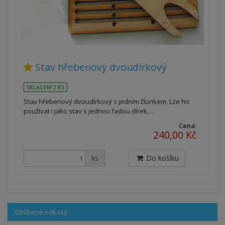
Stav hřebenový dvoudírkový
SKLADEM 2 KS
Stav hřebenový dvoudírkový s jedním člunkem. Lze ho
používat i jako stav s jednou řadou dírek,…
Cena:
240,00 Kč
ks
Do košíku
Oblíbené odkazy