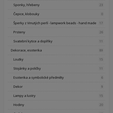
Sponky, hřebeny
23
Čepice, klobouky
0
Šperky z Vinutých perlí - lampwork beads - hand made
17
Prsteny
26
Svatební kytice a doplňky
11
Dekorace, esoterika
89
Loutky
15
Stojánky a poličky
11
Esoterika a symbolické předměty
6
Dekor
9
Lampy a lustry
15
Hodiny
20