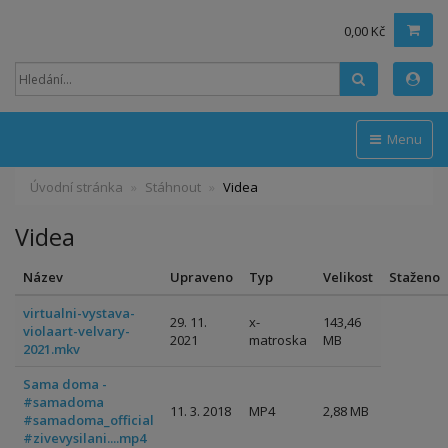
0,00 Kč
Hledat
Menu
Úvodní stránka
Stáhnout
Videa
Videa
Název
Upraveno
Typ
Velikost
Staženo
virtualni-vystava-
29. 11.
x-
143,46
violaart-velvary-
2021
matroska
MB
2021.mkv
Sama doma -
#samadoma
11. 3. 2018
MP4
2,88 MB
#samadoma_official
#zivevysilani....mp4