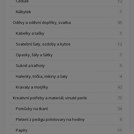
Cedule
12
Nábytek
1
Oděvy a oděvní doplňky, svatba
65
Kabelky a tašky
1
Svatební šaty, ozdoby a kytice
12
Opasky, šály a šátky
1
Sukně a kalhoty
5
Halenky, trička, mikiny a šaty
4
Kravaty a motýlky
42
Kreativní potřeby a materiál, vinuté perle
75
Pomůcky na tkaní
24
Pletení z pedigu polotovary na hodiny
6
Papíry
11