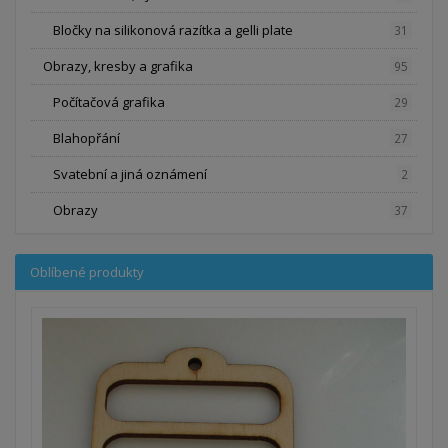
Bločky na silikonová razítka a gelli plate
31
Obrazy, kresby a grafika
95
Počítačová grafika
29
Blahopřání
27
Svatební a jiná oznámení
2
Obrazy
37
Oblíbené produkty