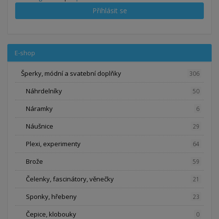
Přihlásit se
E-shop
Šperky, módní a svatební doplňky
306
Náhrdelníky
50
Náramky
6
Náušnice
29
Plexi, experimenty
64
Brože
59
Čelenky, fascinátory, věnečky
21
Sponky, hřebeny
23
Čepice, klobouky
0