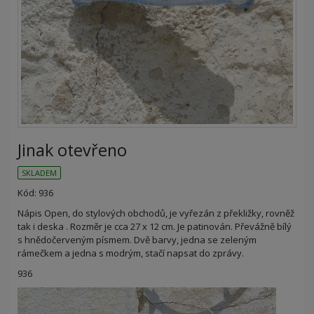
Jinak otevřeno
SKLADEM
Kód: 936
Nápis Open, do stylových obchodů, je vyřezán z překližky, rovněž
tak i deska . Rozměr je cca 27 x 12 cm. Je patinován. Převážně bílý
s hnědočerveným písmem. Dvě barvy, jedna se zeleným
rámečkem a jedna s modrým, stačí napsat do zprávy.
936