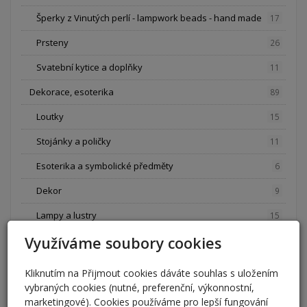
Šperky z Vinutých perlí - lampwork beads - hand made
17
Prsteny
26
Svatební kytice a doplňky
11
Dekorace, esoterika
89
Loutky
15
Stojánky a poličky
11
Esoterika a symbolické předměty
6
Dekor
9
Lampy a lustry
15
Využíváme soubory cookies
Hodiny
20
Cedule
12
Kliknutím na Přijmout cookies dáváte souhlas s uložením
vybraných cookies (nutné, preferenční, výkonnostní,
Nábytek
1
marketingové). Cookies používáme pro lepší fungování