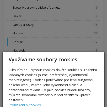
Esoterika a symbolické předměty
6
Dekor
9
Lampy a lustry
15
Hodiny
20
Cedule
12
Nábytek
1
Využíváme soubory cookies
Oděvy a oděvní doplňky, svatba
65
Kabelky a tašky
1
Kliknutím na Přijmout cookies dáváte souhlas s uložením
vybraných cookies (nutné, preferenční, výkonnostní,
Svatební šaty, ozdoby a kytice
12
marketingové). Cookies používáme pro lepší fungování
Opasky, šály a šátky
našeho webu, měření jeho výkonnosti a cílení a
1
personalizaci reklam. To jaké cookies budou uloženy,
Sukně a kalhoty
5
můžete svobodně rozhodnout pod tlačítkem Upravit
nastavení.
Halenky, trička, mikiny a šaty
4
Prohlášení o cookies.