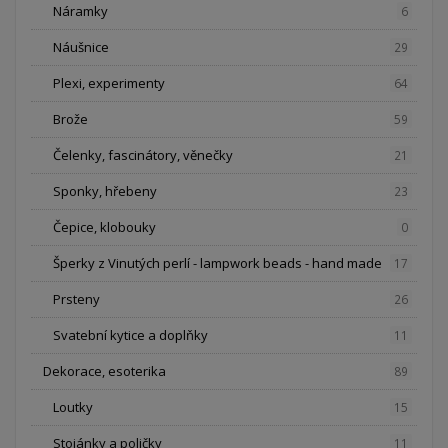
Náramky
6
Náušnice
29
Plexi, experimenty
64
Brože
59
Čelenky, fascinátory, věnečky
21
Sponky, hřebeny
23
Čepice, klobouky
0
Šperky z Vinutých perlí - lampwork beads - hand made
17
Prsteny
26
Svatební kytice a doplňky
11
Dekorace, esoterika
89
Loutky
15
Stojánky a poličky
11