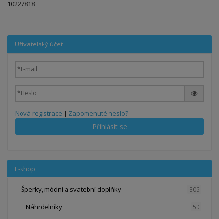
10227818
Uživatelský účet
Nová registrace
|
Zapomenuté heslo?
Přihlásit se
E-shop
Šperky, módní a svatební doplňky
306
Náhrdelníky
50