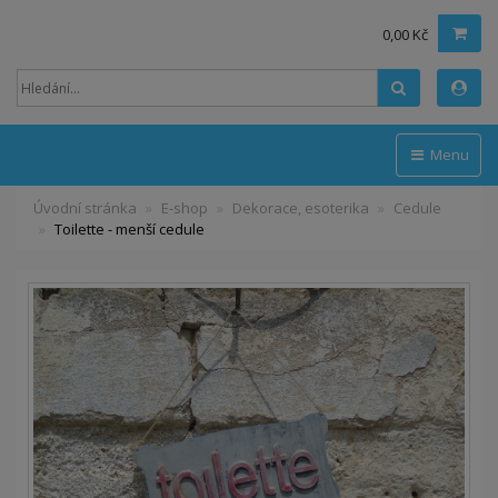
0,00 Kč
Hledat
Menu
Úvodní stránka
E-shop
Dekorace, esoterika
Cedule
Toilette - menší cedule