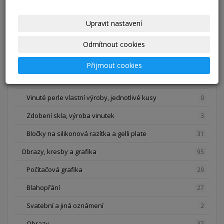
Kravaty a motýlky
42
Upravit nastavení
Kreativní potřeby a materiál, vinuté perle
75
Pomůcky na tkaní
24
Odmítnout cookies
Pletení z pedigu polotovary na hodiny
6
Přijmout cookies
Papíry
11
Vinuté perle vlastní výroby, jednotlivé kusy
0
Zdobení skla, výroba vinutek
3
Bločky na silikonová razítka a gelli plate
31
Obrazy, kresby a grafika
95
Počítačová grafika
29
Blahopřání
27
Svatební a jiná oznámení
2
Obrazy
37