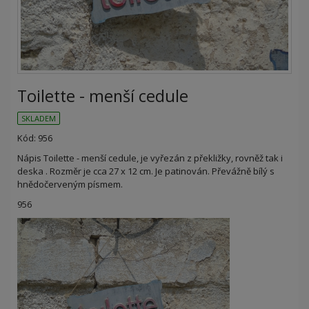
Toilette - menší cedule
SKLADEM
Kód: 956
Nápis Toilette - menší cedule, je vyřezán z překližky, rovněž tak i
deska . Rozměr je cca 27 x 12 cm. Je patinován. Převážně bílý s
hnědočerveným písmem.
956