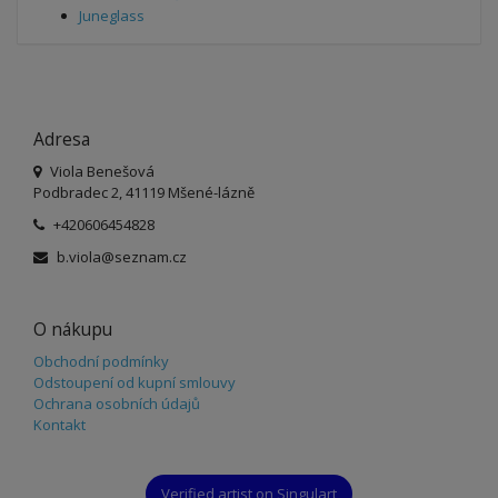
Juneglass
Adresa
Viola Benešová
Podbradec 2, 41119 Mšené-lázně
+420606454828
b.viola@seznam.cz
O nákupu
Obchodní podmínky
Odstoupení od kupní smlouvy
Ochrana osobních údajů
Kontakt
Verified artist on Singulart