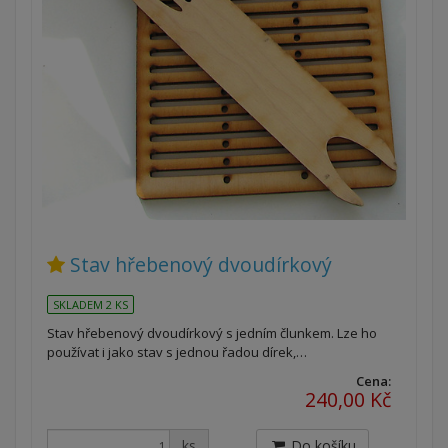
Stav hřebenový dvoudírkový
SKLADEM 2 KS
Stav hřebenový dvoudírkový s jedním člunkem. Lze ho
používat i jako stav s jednou řadou dírek,…
Cena:
240,00 Kč
ks
Do košíku