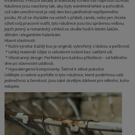
trvanlivost. Precizní detaily a realistický vzhled vás naprosto uchvátí.
Náušnice jsou navrženy tak, aby byly extrémně lehké a pohodlné,
což vám umožní nosit je celý den bez jakéhokoli nepříjemného
pocitu. Ať už se chystáte na večeři s přáteli, rande, nebo jen chcete
oživit svůj pracovní outfit, tyto náušnice jsou tou správnou volbou.
Jejich jemný a romantický vzhled se skvěle hodí k letním šatům,
džínám i elegantním halenkám.
Hlavní vlastnosti:
* Ruční výroba: Každý kus je originál, vytvořený s láskou a pečlivostí.
* Lehký materiál: Užijte si celodenní nošení bez zatížení uší.
* Všestranný design: Perfektní pro každou příležitost – od běžného
dne po slavnostní události.
* Hypoalergenní komponenty: Šetrné k citlivé pokožce.
Udělejte si radost a pořiďte si tyto náušnice, které podtrhnou vaši
jedinečnost a ženskost. Jsou také skvělým dárkem pro někoho, koho
milujete.