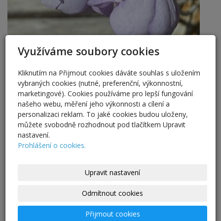
Využíváme soubory cookies
Kliknutím na Přijmout cookies dáváte souhlas s uložením
vybraných cookies (nutné, preferenční, výkonnostní,
marketingové). Cookies používáme pro lepší fungování
našeho webu, měření jeho výkonnosti a cílení a
personalizaci reklam. To jaké cookies budou uloženy,
Uživatelský účet
můžete svobodně rozhodnout pod tlačítkem Upravit
nastavení.
Prohlášení o cookies.
Upravit nastavení
Nová registrace
|
Zapomenuté heslo?
Odmítnout cookies
Přihlásit se
Přijmout cookies