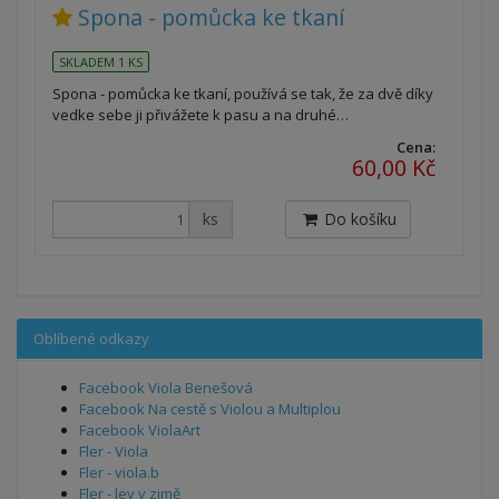
Spona - pomůcka ke tkaní
SKLADEM 1 KS
Spona - pomůcka ke tkaní, používá se tak, že za dvě díky
vedke sebe ji přivážete k pasu a na druhé…
Cena:
60,00 Kč
ks
Do košíku
Oblíbené odkazy
Facebook Viola Benešová
Facebook Na cestě s Violou a Multiplou
Facebook ViolaArt
Fler - Viola
Fler - viola.b
Fler - lev v zimě