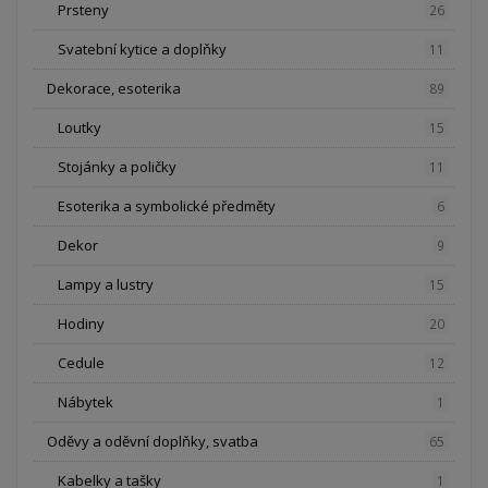
Prsteny
26
Svatební kytice a doplňky
11
Dekorace, esoterika
89
Loutky
15
Stojánky a poličky
11
Esoterika a symbolické předměty
6
Dekor
9
Lampy a lustry
15
Hodiny
20
Cedule
12
Nábytek
1
Oděvy a oděvní doplňky, svatba
65
Kabelky a tašky
1