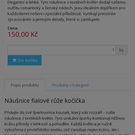
Elegantní a lehké. Tyto náušnice z textilních květin dodají vašemu
outfitu romantický a ženský nádech. Jsou ideálním doplňkem pro
každodenní nošení i speciální příležitosti. Vynikají precizním
zpracováním a jemnými detaily, které si zamilujete.
Cena:
150,00 Kč
ks
Do košíku
Popis produktu
Produkty v kategorii
Náušnice fialové růže kočička
Přidejte do své šperkovnice kousek, který vás rozzáří – naše
náušnice z textilních květin. Tyto unikátní šperky kombinují něžnou
krásu přírody s lehkostí a pohodlím. Každá květina je ručně
vytvořena z prvotřídního textilu, což zaručuje nejen krásu, ale i