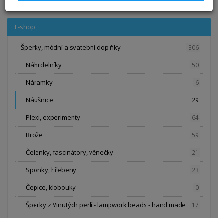
E-shop
Šperky, módní a svatební doplňky
306
Náhrdelníky
50
Náramky
6
Náušnice
29
Plexi, experimenty
64
Brože
59
Čelenky, fascinátory, věnečky
21
Sponky, hřebeny
23
Čepice, klobouky
0
Šperky z Vinutých perlí - lampwork beads - hand made
17