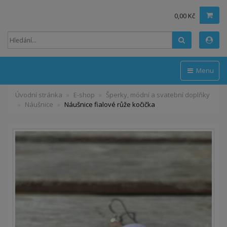
0,00 Kč
Hledat
Menu
Úvodní stránka
E-shop
Šperky, módní a svatební doplňky
Náušnice
Náušnice fialové růže kočička