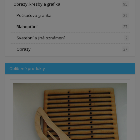
Obrazy, kresby a grafika
95
Počítačová grafika
29
Blahopřání
27
Svatební a jiná oznámení
2
Obrazy
37
Oblíbené produkty