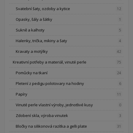
Svatební šaty, ozdoby a kytice
12
Opasky, šály a šátky
1
Sukně a kalhoty
5
Halenky, trička, mikiny a šaty
4
Kravaty a motýlky
42
Kreativní potřeby a materiál, vinuté perle
75
Pomůcky na tkaní
24
Pletení z pedigu polotovary na hodiny
6
Papíry
11
Vinuté perle vlastní výroby, jednotlivé kusy
0
Zdobení skla, výroba vinutek
3
Bločky na silikonová razítka a gelli plate
31