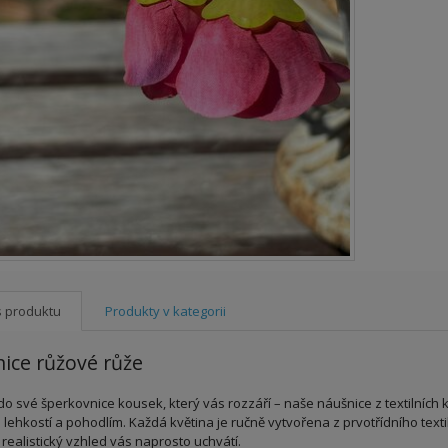
s produktu
Produkty v kategorii
ice růžové růže
 do své šperkovnice kousek, který vás rozzáří – naše náušnice z textilních 
 lehkostí a pohodlím. Každá květina je ručně vytvořena z prvotřídního textilu
 realistický vzhled vás naprosto uchvátí.