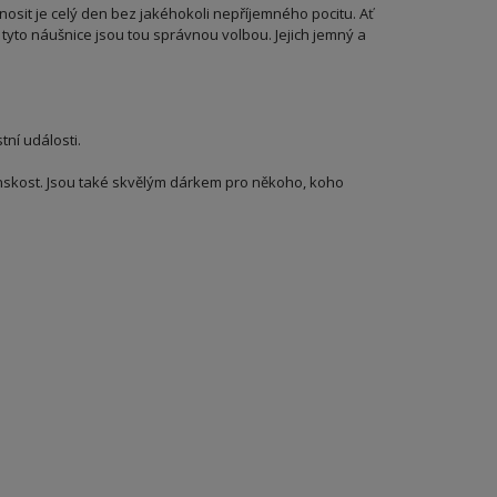
osit je celý den bez jakéhokoli nepříjemného pocitu. Ať
t, tyto náušnice jsou tou správnou volbou. Jejich jemný a
ní události.
ženskost. Jsou také skvělým dárkem pro někoho, koho