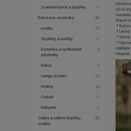
Náušnice
Svatební kytice a doplňky
11
už se chy
romantic
Dekorace, esoterika
89
Hlavní vl
* Ruční v
Loutky
15
* Lehký m
* Všestr
Stojánky a poličky
11
* Hypoal
Udělejte
Esoterika a symbolické
6
milujete.
předměty
Dekor
9
Lampy a lustry
15
Hodiny
20
Cedule
12
Nábytek
1
Oděvy a oděvní doplňky,
65
svatba