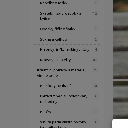
Kabelky a tašky
1
Svatební šaty, ozdoby a
12
kytice
Opasky, šály a šátky
1
Sukně a kalhoty
5
Halenky, trička, mikiny a šaty
4
Kravaty a motýlky
42
Kreativní potřeby a materiál,
75
vinuté perle
Pomůcky na tkaní
24
Pletení z pedigu polotovary
6
na hodiny
Papíry
11
Vinuté perle vlastní výroby,
0
jednotlivé kusy