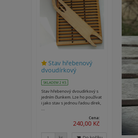
Stav hřebenový
dvoudírkový
SKLADEM 2 KS
Stav hřebenový dvoudírkový s
jedním člunkem. Lze ho používat
i jako stav s jednou řadou dírek,
…
Cena:
240,00 Kč
ks
Do košíku