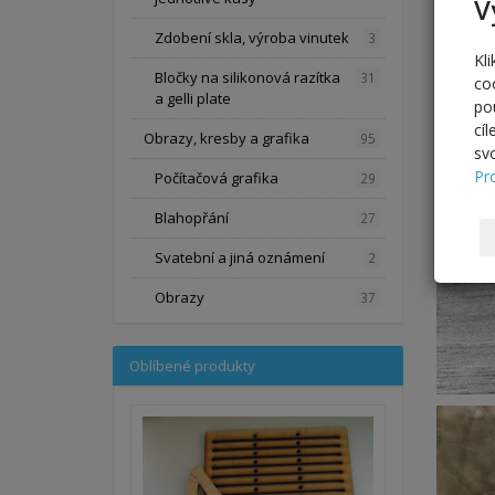
V
Zdobení skla, výroba vinutek
3
Kl
Bločky na silikonová razítka
31
co
a gelli plate
po
cí
Obrazy, kresby a grafika
95
sv
Pr
Počítačová grafika
29
Blahopřání
27
Svatební a jiná oznámení
2
Obrazy
37
Oblíbené produkty