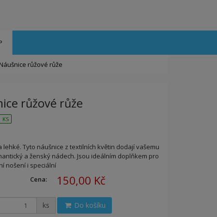
P
Náušnice růžové růže
ice růžové růže
 KS
a lehké. Tyto náušnice z textilních květin dodají vašemu
omantický a ženský nádech. Jsou ideálním doplňkem pro
 nošení i speciální
150,00 Kč
Cena:
ks
Do košíku