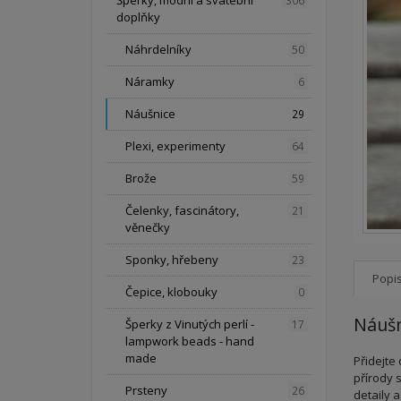
Šperky, módní a svatební
306
doplňky
Náhrdelníky
50
Náramky
6
Náušnice
29
Plexi, experimenty
64
Brože
59
Čelenky, fascinátory,
21
věnečky
Sponky, hřebeny
23
Popi
Čepice, klobouky
0
Náušn
Šperky z Vinutých perlí -
17
lampwork beads - hand
made
Přidejte
přírody s
Prsteny
26
detaily a