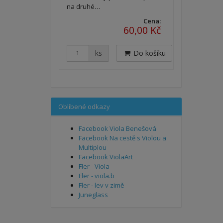
na druhé…
Cena:
60,00 Kč
ks
Do košíku
Oblíbené odkazy
Facebook Viola Benešová
Facebook Na cestě s Violou a
Multiplou
Facebook ViolaArt
Fler - Viola
Fler - viola.b
Fler - lev v zimě
Juneglass