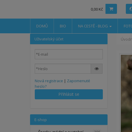
0,00 Kč
DOMŮ
BIO
NA CESTĚ - BLOG
FOT
Uživatelský účet
Úvodn
Nová registrace
|
Zapomenuté
heslo?
Přihlásit se
E-shop