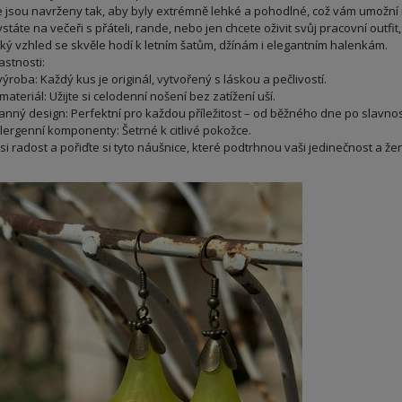
 jsou navrženy tak, aby byly extrémně lehké a pohodlné, což vám umožní n
státe na večeři s přáteli, rande, nebo jen chcete oživit svůj pracovní outfi
ký vzhled se skvěle hodí k letním šatům, džínám i elegantním halenkám.
astnosti:
ýroba: Každý kus je originál, vytvořený s láskou a pečlivostí.
ateriál: Užijte si celodenní nošení bez zatížení uší.
anný design: Perfektní pro každou příležitost – od běžného dne po slavnost
ergenní komponenty: Šetrné k citlivé pokožce.
 si radost a pořiďte si tyto náušnice, které podtrhnou vaši jedinečnost a 