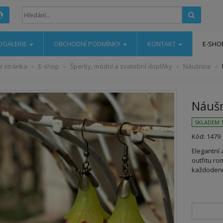
Hledat
OGALERIE
OBCHODNÍ PODMÍNKY
KONTAKT
E-SHO
í stránka
E-shop
Šperky, módní a svatební doplňky
Náušnice
Náušn
SKLADEM 1
Kód: 1479
Elegantní 
outfitu r
každodenní